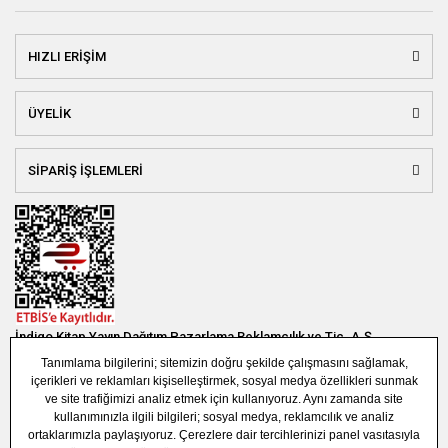
HIZLI ERİŞİM
ÜYELİK
SİPARİŞ İŞLEMLERİ
İndigo Kitap Yayın Dağıtım Pazarlama Reklamcılık ve Tic. A.Ş.
Bağlar Mah. 19. Sok. Bina No:1E 1. Bodrum Kat. Güneşli - Bağcılar /
İSTANBUL
(0850) 308 7304