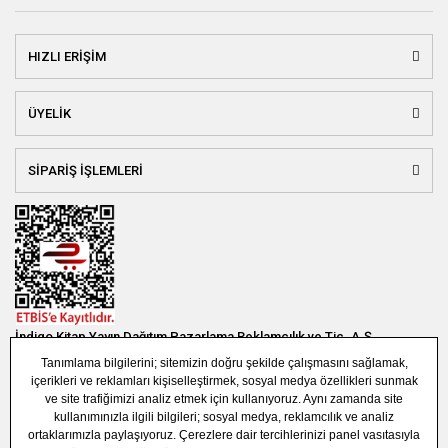
HIZLI ERİŞİM
ÜYELİK
SİPARİŞ İŞLEMLERİ
İndigo Kitap Yayın Dağıtım Pazarlama Reklamcılık ve Tic. A.Ş.
Bağlar Mah. 19. Sok. Bina No:1E 1. Bodrum Kat. Güneşli - Bağcılar /
İSTANBUL
(0850) 308 7304