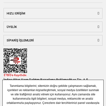
HIZLI ERİŞİM
ÜYELİK
SİPARİŞ İŞLEMLERİ
İndigo Kitap Yayın Dağıtım Pazarlama Reklamcılık ve Tic. A.Ş.
Bağlar Mah. 19. Sok. Bina No:1E 1. Bodrum Kat. Güneşli - Bağcılar /
İSTANBUL
(0850) 308 7304