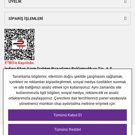
ÜYELİK
SİPARİŞ İŞLEMLERİ
İndigo Kitap Yayın Dağıtım Pazarlama Reklamcılık ve Tic. A.Ş.
Bağlar Mah. 19. Sok. Bina No:1E 1. Bodrum Kat. Güneşli - Bağcılar /
İSTANBUL
(0850) 308 7304