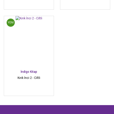
YENİ
İndigo Kitap
Kırık İnci 2 - Ciltli