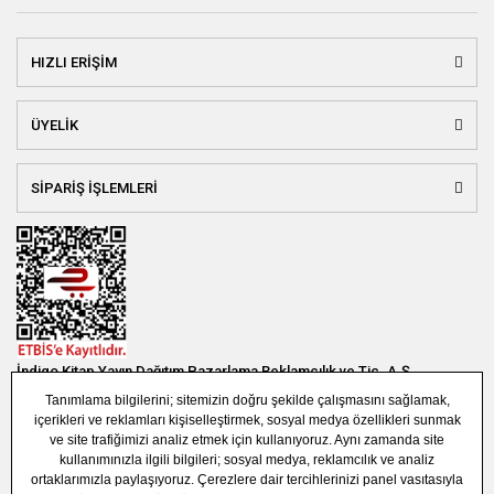
HIZLI ERİŞİM
ÜYELİK
SİPARİŞ İŞLEMLERİ
İndigo Kitap Yayın Dağıtım Pazarlama Reklamcılık ve Tic. A.Ş.
Bağlar Mah. 19. Sok. Bina No:1E 1. Bodrum Kat. Güneşli - Bağcılar /
İSTANBUL
(0850) 308 7304