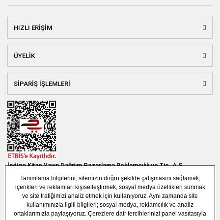
HIZLI ERİŞİM
ÜYELİK
SİPARİŞ İŞLEMLERİ
İndigo Kitap Yayın Dağıtım Pazarlama Reklamcılık ve Tic. A.Ş.
Bağlar Mah. 19. Sok. Bina No:1E 1. Bodrum Kat. Güneşli - Bağcılar /
İSTANBUL
(0850) 308 7304