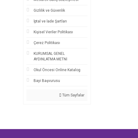
Alice Hemming (3)
Gizlilik ve Güvenlik
H. G. Wells (3)
İptal ve İade Şartları
Adam Rutherford (2)
Kişisel Veriler Politikası
Alison Donald , Alex
Willmore (2)
Çerez Politikası
Callie Hart (2)
KURUMSAL GENEL
Can Aydoğmuş (2)
AYDINLATMA METNİ
Fatih Yağcı (2)
Okul Öncesi Online Katalog
John August (2)
Bayi Başvurusu
Katie Button (2)
Tüm Sayfalar
Katie Button (2)
Lev Nikolayeviç Tolstoy
(2)
Mart Twain (2)
Miranda Dickinson (2)