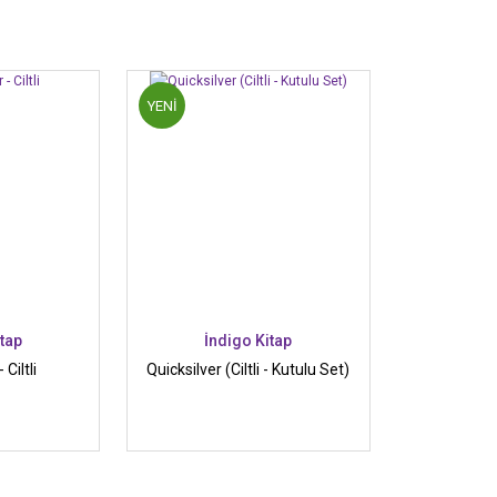
YENİ
itap
İndigo Kitap
 Ciltli
Quicksilver (Ciltli - Kutulu Set)