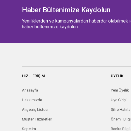
Oscar Wilde (2)
Haber Bültenimize Kaydolun
Özge Özder (2)
Yeniliklerden ve kampanyalardan haberdar olabilmek i
Samed Behrengi (2)
haber bültenimize kaydolun
Sandra Aamodt ,
Samuel Wang (2)
Tuba Ezici (2)
Melisa Welliver (1)
Achilleas Sirigos (1)
Amy S. Foster (1)
HIZLI ERİŞİM
ÜYELİK
Andrew Kirk (1)
Anasayfa
Yeni Üyelik
Andrew Leatherbarrow
(1)
Hakkımızda
Üye Girişi
Anna Crowley Redding
Alışveriş Listesi
Şifre Hatırla
(1)
Müşteri Hizmetleri
Önemli Bilgi
Anton Pavloviç Çehov
(1)
Sepetim
Banka Bilgil