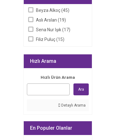
Beyza Alkoç (45)
Aslı Arslan (19)
Sena Nur Işık (17)
Filiz Puluç (15)
Emine Tavuz (14)
Işılca (13)
Hızlı Arama
Stefan Zweig (11)
Hızlı Ürün Arama
Miraç Çağrı Aktaş (9)
Ayça G. Derin (8)
Ara
Dilara Keskin (8)
Detaylı Arama
Şule Avlamaz (8)
Franz Kafka (6)
Mavisel Yener (6)
En Populer Olanlar
Meltem Güner (6)