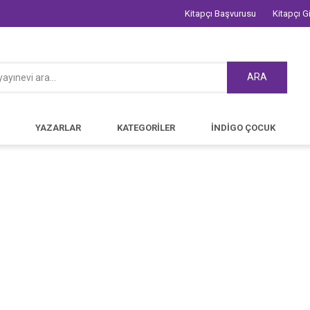
Kitapçı Başvurusu
Kitapçı Gi
ARA
YAZARLAR
KATEGORİLER
İNDİGO ÇOCUK