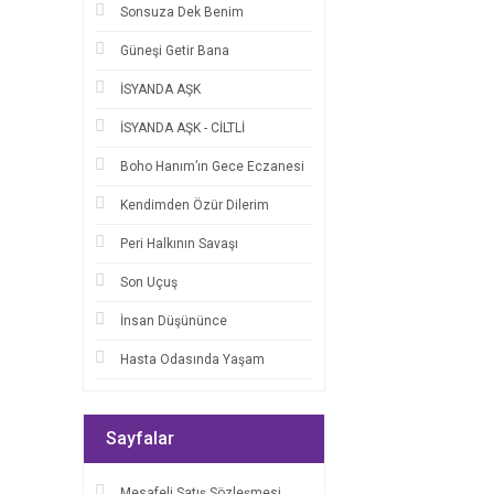
Sonsuza Dek Benim
Sümeyye Koç (6)
Güneşi Getir Bana
Uğur Gökbulut (6)
Adora Yağmur (5)
İSYANDA AŞK
Büşra Nur (5)
İSYANDA AŞK - CİLTLİ
Halil Cibran (5)
Boho Hanım’ın Gece Eczanesi
Hector Garcia, Francesc
Kendimden Özür Dilerim
Miralles (5)
Peri Halkının Savaşı
Işılsu Gültekin (5)
Son Uçuş
Dilan Durmaz (4)
Jack London (4)
İnsan Düşününce
Kolektif (4)
Hasta Odasında Yaşam
Lucy Tapper & Steve
Wilson (4)
Sayfalar
Murat Gülen (4)
Virginia Woolf (4)
Mesafeli Satış Sözleşmesi