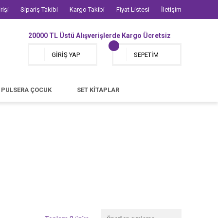
rişi
Sipariş Takibi
Kargo Takibi
Fiyat Listesi
İletişim
20000 TL Üstü Alışverişlerde Kargo Ücretsiz
GİRİŞ YAP
SEPETİM
PULSERA ÇOCUK
SET KİTAPLAR