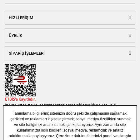
HIZLI ERİŞİM
ÜYELİK
SİPARİŞ İŞLEMLERİ
İndigo Kitap Yayın Dağıtım Pazarlama Reklamcılık ve Tic. A.Ş.
Bağlar Mah. 19. Sok. Bina No:1E 1. Bodrum Kat. Güneşli - Bağcılar /
İSTANBUL
(0850) 308 7304