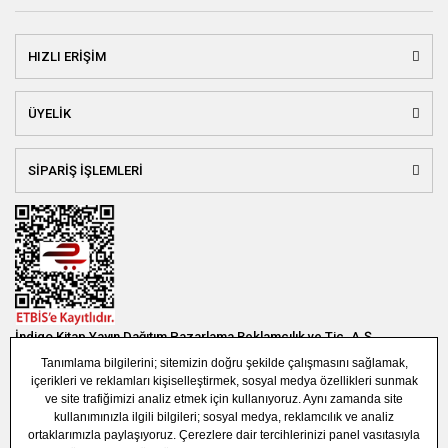
HIZLI ERİŞİM
ÜYELİK
SİPARİŞ İŞLEMLERİ
İndigo Kitap Yayın Dağıtım Pazarlama Reklamcılık ve Tic. A.Ş.
Bağlar Mah. 19. Sok. Bina No:1E 1. Bodrum Kat. Güneşli - Bağcılar /
İSTANBUL
(0850) 308 7304