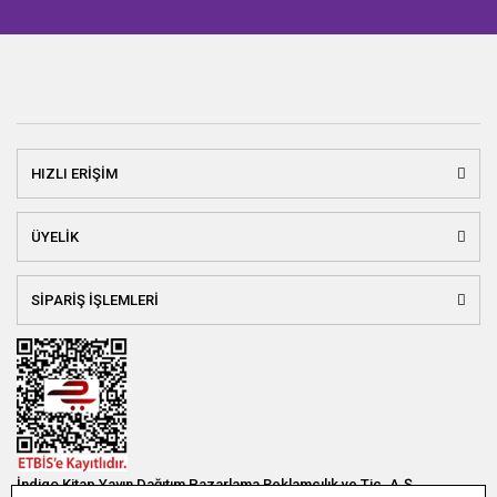
HIZLI ERİŞİM
ÜYELİK
SİPARİŞ İŞLEMLERİ
İndigo Kitap Yayın Dağıtım Pazarlama Reklamcılık ve Tic. A.Ş.