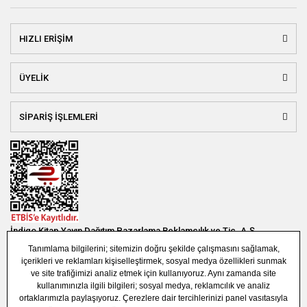
HIZLI ERİŞİM
ÜYELİK
SİPARİŞ İŞLEMLERİ
İndigo Kitap Yayın Dağıtım Pazarlama Reklamcılık ve Tic. A.Ş.
Bağlar Mah. 19. Sok. Bina No:1E 1. Bodrum Kat. Güneşli - Bağcılar /
İSTANBUL
(0850) 308 7304