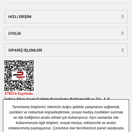
HIZLI ERİŞİM
ÜYELİK
SİPARİŞ İŞLEMLERİ
İndigo Kitap Yayın Dağıtım Pazarlama Reklamcılık ve Tic. A.Ş.
Bağlar Mah. 19. Sok. Bina No:1E 1. Bodrum Kat. Güneşli - Bağcılar /
İSTANBUL
(0850) 308 7304