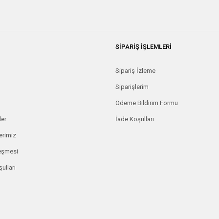
SİPARİŞ İŞLEMLERİ
Sipariş İzleme
Siparişlerim
Ödeme Bildirim Formu
ler
İade Koşulları
erimiz
leşmesi
ulları