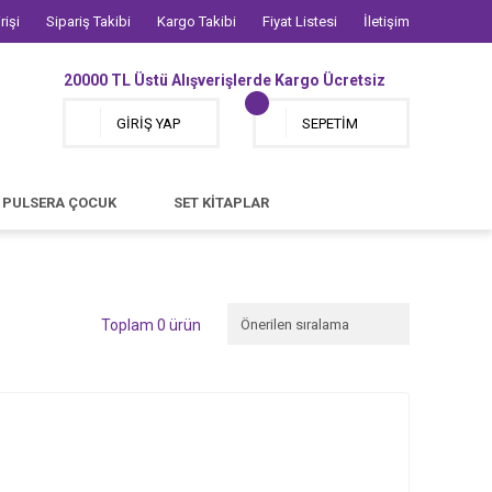
rişi
Sipariş Takibi
Kargo Takibi
Fiyat Listesi
İletişim
20000 TL Üstü Alışverişlerde Kargo Ücretsiz
GİRİŞ YAP
SEPETİM
PULSERA ÇOCUK
SET KİTAPLAR
Toplam 0 ürün