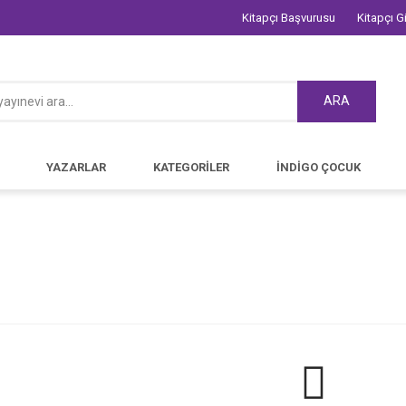
Kitapçı Başvurusu
Kitapçı Gi
ARA
YAZARLAR
KATEGORİLER
İNDİGO ÇOCUK