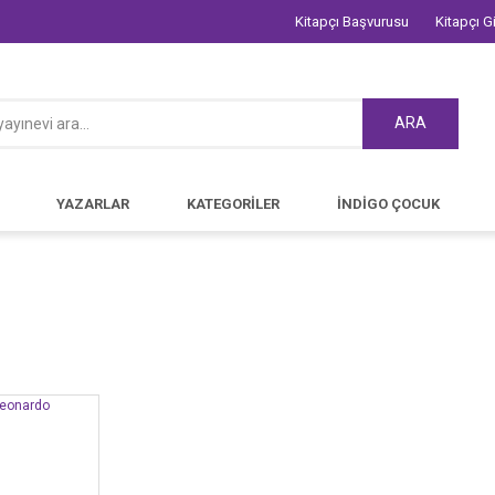
Kitapçı Başvurusu
Kitapçı Gi
ARA
YAZARLAR
KATEGORİLER
İNDİGO ÇOCUK