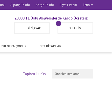
rişi
Sipariş Takibi
Kargo Takibi
Fiyat Listesi
İletişim
20000 TL Üstü Alışverişlerde Kargo Ücretsiz
GİRİŞ YAP
SEPETİM
PULSERA ÇOCUK
SET KİTAPLAR
Toplam 1 ürün