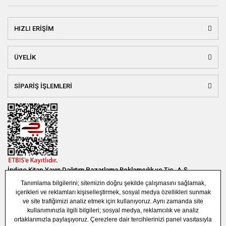
HIZLI ERİŞİM
ÜYELİK
SİPARİŞ İŞLEMLERİ
İndigo Kitap Yayın Dağıtım Pazarlama Reklamcılık ve Tic. A.Ş.
Bağlar Mah. 19. Sok. Bina No:1E 1. Bodrum Kat. Güneşli - Bağcılar /
İSTANBUL
(0850) 308 7304