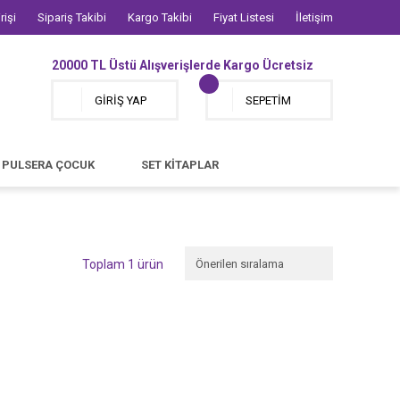
rişi
Sipariş Takibi
Kargo Takibi
Fiyat Listesi
İletişim
20000 TL Üstü Alışverişlerde Kargo Ücretsiz
GİRİŞ YAP
SEPETİM
PULSERA ÇOCUK
SET KİTAPLAR
Toplam 1 ürün