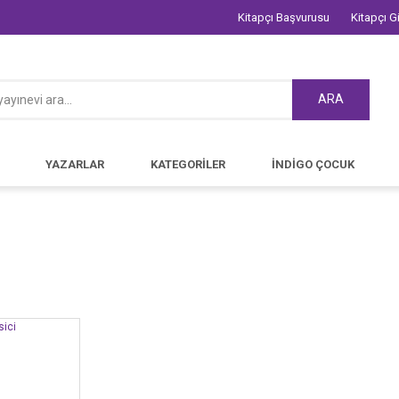
Kitapçı Başvurusu
Kitapçı Gi
ARA
YAZARLAR
KATEGORİLER
İNDİGO ÇOCUK