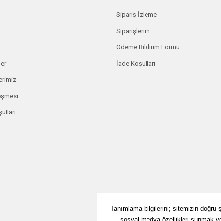
Sipariş İzleme
Siparişlerim
Ödeme Bildirim Formu
ler
İade Koşulları
erimiz
leşmesi
ulları