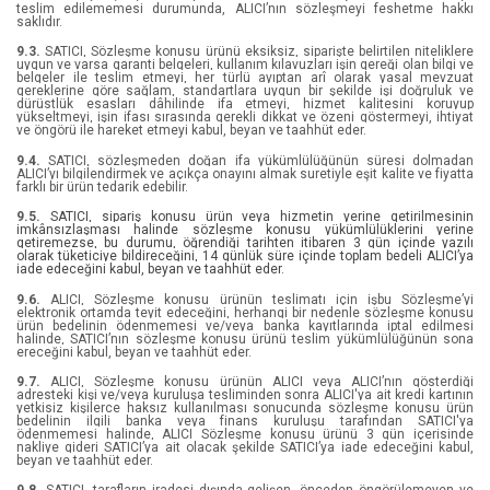
Miranda Dickinson
teslim edilememesi durumunda, ALICI’nın sözleşmeyi feshetme hakkı
saklıdır.
Murat Gülen
9.3.
SATICI, Sözleşme konusu ürünü eksiksiz, siparişte belirtilen niteliklere
uygun ve varsa garanti belgeleri, kullanım kılavuzları işin gereği olan bilgi ve
belgeler ile teslim etmeyi, her türlü ayıptan arî olarak yasal mevzuat
Niccolo Machiavelli
gereklerine göre sağlam, standartlara uygun bir şekilde işi doğruluk ve
dürüstlük esasları dâhilinde ifa etmeyi, hizmet kalitesini koruyup
yükseltmeyi, işin ifası sırasında gerekli dikkat ve özeni göstermeyi, ihtiyat
ve öngörü ile hareket etmeyi kabul, beyan ve taahhüt eder.
Nikola Tesla
9.4.
SATICI, sözleşmeden doğan ifa yükümlülüğünün süresi dolmadan
ALICI’yı bilgilendirmek ve açıkça onayını almak suretiyle eşit kalite ve fiyatta
Nikolay Vasilyeviç Gogol
farklı bir ürün tedarik edebilir.
9.5.
SATICI, sipariş konusu ürün veya hizmetin yerine getirilmesinin
Oscar Wilde
imkânsızlaşması halinde sözleşme konusu yükümlülüklerini yerine
getiremezse, bu durumu, öğrendiği tarihten itibaren 3 gün içinde yazılı
olarak tüketiciye bildireceğini, 14 günlük süre içinde toplam bedeli ALICI’ya
Phil Allcock
iade edeceğini kabul, beyan ve taahhüt eder.
9.6.
ALICI, Sözleşme konusu ürünün teslimatı için işbu Sözleşme’yi
Pucca
elektronik ortamda teyit edeceğini, herhangi bir nedenle sözleşme konusu
ürün bedelinin ödenmemesi ve/veya banka kayıtlarında iptal edilmesi
halinde, SATICI’nın sözleşme konusu ürünü teslim yükümlülüğünün sona
ereceğini kabul, beyan ve taahhüt eder.
Rachel Basch
9.7.
ALICI, Sözleşme konusu ürünün ALICI veya ALICI’nın gösterdiği
adresteki kişi ve/veya kuruluşa tesliminden sonra ALICI'ya ait kredi kartının
Renee Carlino
yetkisiz kişilerce haksız kullanılması sonucunda sözleşme konusu ürün
bedelinin ilgili banka veya finans kuruluşu tarafından SATICI'ya
ödenmemesi halinde, ALICI Sözleşme konusu ürünü 3 gün içerisinde
Robert Louis Stevenson
nakliye gideri SATICI’ya ait olacak şekilde SATICI’ya iade edeceğini kabul,
beyan ve taahhüt eder.
Robert W. Beasley