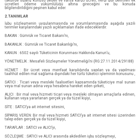
takdirde sipariş konusu bedeli ve varsa kargo ücreti, vergi gibi belirtilen ek
ücretleri ödeme yükümlülüğü altına gireceğini ve bu konuda
bilgilendirildiğini peşinen kabul eder.
Belinda Bauer
Fantastik
2.TANIMLAR
İşbu sözleşmenin uygulanmasında ve yorumlanmasında aşağıda yazılı
Beth Hoffman
Deneme/Yazın
terimler karşılarındaki yazılı açıklamaları ifade edeceklerdir.
BAKAN : Gümrük ve Ticaret Bakanı’nı,
Beyza Alkoç
Dünya Mektup
BAKANLIK : Gümrük ve Ticaret Bakanlığı’nı,
Bonnie MacBird
Biyografi & Oto Biyografi
KANUN : 6502 sayılı Tüketicinin Korunması Hakkında Kanun’u,
Bülent Özer
Çocuk Ve Gençlik
YÖNETMELİK : Mesafeli Sözleşmeler Yönetmeliği’ni (RG:27.11.2014/29188)
HİZMET : Bir ücret veya menfaat karşılığında yapılan ya da yapılması
Can Aydoğmuş
Masal & Hikaye Kitapları
taahhüt edilen mal sağlama dışındaki her türlü tüketici işleminin konusunu ,
SATICI : Ticari veya mesleki faaliyetleri kapsamında tüketiciye mal sunan
veya mal sunan adına veya hesabına hareket eden şirketi,
Catherine Jones
Eğitim Etkinlik Kitapları
ALICI : Bir mal veya hizmeti ticari veya mesleki olmayan amaçlarla edinen,
kullanan veya yararlanan gerçek ya da tüzel kişiyi,
Daniel Smith
Okul Öncesi 6 Ay - 5 Yaş
SİTE : SATICI’ya ait internet sitesini,
Dr. Joe Schwarcz
Okul Çağı 6 - 10 Yaş
SİPARİŞ VEREN: Bir mal veya hizmeti SATICI’ya ait internet sitesi üzerinden
talep eden gerçek ya da tüzel kişiyi,
Edith Nesbit
Çocuk Dünya Klasikleri
TARAFLAR : SATICI ve ALICI’yı,
Edward Fallon
Çocuk Öykü/Hikaye
SÖZLEŞME : SATICI ve ALICI arasında akdedilen işbu sözleşmeyi,