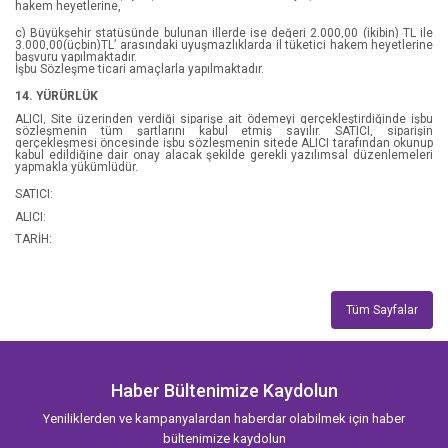
hakem heyetlerine,
Sabuha Çelik
c) Büyükşehir statüsünde bulunan illerde ise değeri 2.000,00 (ikibin) TL ile
3.000,00(üçbin)TL’ arasındaki uyuşmazlıklarda il tüketici hakem heyetlerine
Sarah K. L. Wilson
başvuru yapılmaktadır.
İşbu Sözleşme ticari amaçlarla yapılmaktadır.
Sena Nur Işık
14. YÜRÜRLÜK
ALICI, Site üzerinden verdiği siparişe ait ödemeyi gerçekleştirdiğinde işbu
sözleşmenin tüm şartlarını kabul etmiş sayılır. SATICI, siparişin
Sena Nur Işık
gerçekleşmesi öncesinde işbu sözleşmenin sitede ALICI tarafından okunup
kabul edildiğine dair onay alacak şekilde gerekli yazılımsal düzenlemeleri
yapmakla yükümlüdür.
Shea Ernshaw
SATICI:
Sophie Collins
ALICI:
TARİH:
Şule Avlamaz
Sümeyye Koç
Tüm Sayfalar
Tessonja Odette
Tuba Ezici
Haber Bültenimize Kaydolun
Uğur Gökbulut
Yeniliklerden ve kampanyalardan haberdar olabilmek için haber
bültenimize kaydolun