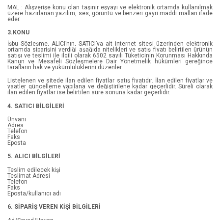
MAL : Alışverişe konu olan taşınır eşyayı ve elektronik ortamda kullanılmak
Emily Bleeker
Gençlik 10+ Yaş
üzere hazırlanan yazılım, ses, görüntü ve benzeri gayri maddi malları ifade
eder.
3.KONU
Emily Giffin
Roman/Öykü
İşbu Sözleşme, ALICI’nın, SATICI’ya ait internet sitesi üzerinden elektronik
ortamda siparişini verdiği aşağıda nitelikleri ve satış fiyatı belirtilen ürünün
Eren Turan
Eğitim Başvuru
satışı ve teslimi ile ilgili olarak 6502 sayılı Tüketicinin Korunması Hakkında
Kanun ve Mesafeli Sözleşmelere Dair Yönetmelik hükümleri gereğince
tarafların hak ve yükümlülüklerini düzenler.
Fatih Yağcı
Aile ve Çocuk
Listelenen ve sitede ilan edilen fiyatlar satış fiyatıdır. İlan edilen fiyatlar ve
vaatler güncelleme yapılana ve değiştirilene kadar geçerlidir. Süreli olarak
Figen Denli
Gezi
ilan edilen fiyatlar ise belirtilen süre sonuna kadar geçerlidir.
4. SATICI BİLGİLERİ
Franz Kafka
Psikoloji Bilimi
Ünvanı
Adres
Gani Müjde
Sağlık
Telefon
Faks
Eposta
Greg Jenner
Spor Ve Sporcular
5. ALICI BİLGİLERİ
Teslim edilecek kişi
Grigoriy Petrov
Araştırma - Tarih
Teslimat Adresi
Telefon
Faks
H. G. Wells
Beslenme Diyet
Eposta/kullanıcı adı
6. SİPARİŞ VEREN KİŞİ BİLGİLERİ
Halil Cibran
Bilim