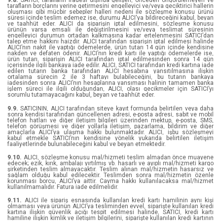
9.8.
SATICI, tarafların iradesi dışında gelişen, önceden öngörülemeyen ve
tarafların borçlarını yerine getirmesini engelleyici ve/veya geciktirici hallerin
oluşması gibi mücbir sebepler halleri nedeni ile sözleşme konusu ürünü
Samed Behrengi
süresi içinde teslim edemez ise, durumu ALICI'ya bildireceğini kabul, beyan
ve taahhüt eder. ALICI da siparişin iptal edilmesini, sözleşme konusu
ürünün varsa emsali ile değiştirilmesini ve/veya teslimat süresinin
engelleyici durumun ortadan kalkmasına kadar ertelenmesini SATICI’dan
Sandra Aamodt , Samuel Wang
talep etme hakkını haizdir. ALICI tarafından siparişin iptal edilmesi halinde
ALICI’nın nakit ile yaptığı ödemelerde, ürün tutarı 14 gün içinde kendisine
nakden ve defaten ödenir. ALICI’nın kredi kartı ile yaptığı ödemelerde ise,
Sir Arthur Conan Doyle
ürün tutarı, siparişin ALICI tarafından iptal edilmesinden sonra 14 gün
içerisinde ilgili bankaya iade edilir. ALICI, SATICI tarafından kredi kartına iade
edilen tutarın banka tarafından ALICI hesabına yansıtılmasına ilişkin
Stefan Zweig
ortalama sürecin 2 ile 3 haftayı bulabileceğini, bu tutarın bankaya
iadesinden sonra ALICI’nın hesaplarına yansıması halinin tamamen banka
işlem süreci ile ilgili olduğundan, ALICI, olası gecikmeler için SATICI’yı
sorumlu tutamayacağını kabul, beyan ve taahhüt eder.
Steve Howson
9.9.
SATICININ, ALICI tarafından siteye kayıt formunda belirtilen veya daha
sonra kendisi tarafından güncellenen adresi, e-posta adresi, sabit ve mobil
Şükrü Soydaş
telefon hatları ve diğer iletişim bilgileri üzerinden mektup, e-posta, SMS,
telefon görüşmesi ve diğer yollarla iletişim, pazarlama, bildirim ve diğer
amaçlarla ALICI’ya ulaşma hakkı bulunmaktadır. ALICI, işbu sözleşmeyi
Sümeyra Aydıner Çetinkaya
kabul etmekle SATICI’nın kendisine yönelik yukarıda belirtilen iletişim
faaliyetlerinde bulunabileceğini kabul ve beyan etmektedir.
Sümeyye Akarçay
9.10.
ALICI, sözleşme konusu mal/hizmeti teslim almadan önce muayene
edecek; ezik, kırık, ambalajı yırtılmış vb. hasarlı ve ayıplı mal/hizmeti kargo
şirketinden teslim almayacaktır. Teslim alınan mal/hizmetin hasarsız ve
sağlam olduğu kabul edilecektir. Teslimden sonra mal/hizmetin özenle
Sun Tzu
korunması borcu, ALICI’ya aittir. Cayma hakkı kullanılacaksa mal/hizmet
kullanılmamalıdır. Fatura iade edilmelidir.
Tim Waggoner
9.11.
ALICI ile sipariş esnasında kullanılan kredi kartı hamilinin aynı kişi
olmaması veya ürünün ALICI’ya tesliminden evvel, siparişte kullanılan kredi
kartına ilişkin güvenlik açığı tespit edilmesi halinde, SATICI, kredi kartı
Tuğçe Doğan
hamiline ilişkin kimlik ve iletişim bilgilerini, siparişte kullanılan kredi kartının