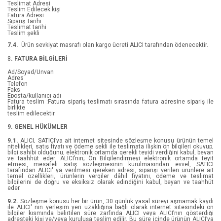
Teslimat Adresi
Johann Wolfgang Von Goethe
Tarih
Teslim Edilecek kişi
Fatura Adresi
Sipariş Tarihi
Jorge Cham
Dünya Tarihi
Teslimat tarihi
Teslim şekli
Kolektif
Kadın
7.4.
Ürün sevkiyat masrafı olan kargo ücreti ALICI tarafından ödenecektir.
8
. FATURA BİLGİLERİ
Lev Nikolayeviç Tolstoy
Politika/Araştırma
Ad/Soyad/Unvan
Adres
Telefon
M.O. Walsh
Politika
Faks
Eposta/kullanıcı adı
Fatura teslim :Fatura sipariş teslimatı sırasında fatura adresine sipariş ile
Marcos Eduardo Neves
Tasavvuf
birlikte
teslim edilecektir.
Maria Konnikova
CEREN MELEK
9. GENEL HÜKÜMLER
9.1.
ALICI, SATICI’ya ait internet sitesinde sözleşme konusu ürünün temel
Mavisel Yener
Gerilim
nitelikleri, satış fiyatı ve ödeme şekli ile teslimata ilişkin ön bilgileri okuyup,
bilgi sahibi olduğunu, elektronik ortamda gerekli teyidi verdiğini kabul, beyan
ve taahhüt eder. ALICI’nın; Ön Bilgilendirmeyi elektronik ortamda teyit
Megan Miranda
etmesi, mesafeli satış sözleşmesinin kurulmasından evvel, SATICI
tarafından ALICI' ya verilmesi gereken adresi, siparişi verilen ürünlere ait
temel özellikleri, ürünlerin vergiler dâhil fiyatını, ödeme ve teslimat
bilgilerini de doğru ve eksiksiz olarak edindiğini kabul, beyan ve taahhüt
Meltem Güner
eder.
9.2.
Sözleşme konusu her bir ürün, 30 günlük yasal süreyi aşmamak kaydı
Miguel Angel Violan
ile ALICI' nın yerleşim yeri uzaklığına bağlı olarak internet sitesindeki ön
bilgiler kısmında belirtilen süre zarfında ALICI veya ALICI’nın gösterdiği
adresteki kişi ve/veya kuruluşa teslim edilir. Bu süre içinde ürünün ALICI’ya