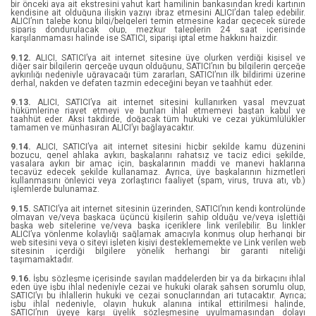
bir önceki aya ait ekstresini yahut kart hamilinin bankasından kredi kartının
kendisine ait olduğuna ilişkin yazıyı ibraz etmesini ALICI’dan talep edebilir.
Virginia Woolf
ALICI’nın talebe konu bilgi/belgeleri temin etmesine kadar geçecek sürede
sipariş dondurulacak olup, mezkur taleplerin 24 saat içerisinde
karşılanmaması halinde ise SATICI, siparişi iptal etme hakkını haizdir.
N.J Fountain
9.12.
ALICI, SATICI’ya ait internet sitesine üye olurken verdiği kişisel ve
diğer sair bilgilerin gerçeğe uygun olduğunu, SATICI’nın bu bilgilerin gerçeğe
aykırılığı nedeniyle uğrayacağı tüm zararları, SATICI’nın ilk bildirimi üzerine
Achilleas Sirigos
derhal, nakden ve defaten tazmin edeceğini beyan ve taahhüt eder.
9.13.
ALICI, SATICI’ya ait internet sitesini kullanırken yasal mevzuat
Adora Yağmur
hükümlerine riayet etmeyi ve bunları ihlal etmemeyi baştan kabul ve
taahhüt eder. Aksi takdirde, doğacak tüm hukuki ve cezai yükümlülükler
tamamen ve münhasıran ALICI’yı bağlayacaktır.
Amy S. Foster
9.14.
ALICI, SATICI’ya ait internet sitesini hiçbir şekilde kamu düzenini
bozucu, genel ahlaka aykırı, başkalarını rahatsız ve taciz edici şekilde,
Andrew Kirk
yasalara aykırı bir amaç için, başkalarının maddi ve manevi haklarına
tecavüz edecek şekilde kullanamaz. Ayrıca, üye başkalarının hizmetleri
kullanmasını önleyici veya zorlaştırıcı faaliyet (spam, virus, truva atı, vb.)
Anna Crowley Redding
işlemlerde bulunamaz.
9.15.
SATICI’ya ait internet sitesinin üzerinden, SATICI’nın kendi kontrolünde
Anton Çehov
olmayan ve/veya başkaca üçüncü kişilerin sahip olduğu ve/veya işlettiği
başka web sitelerine ve/veya başka içeriklere link verilebilir. Bu linkler
ALICI’ya yönlenme kolaylığı sağlamak amacıyla konmuş olup herhangi bir
web sitesini veya o siteyi işleten kişiyi desteklememekte ve Link verilen web
Arlo Fınch
sitesinin içerdiği bilgilere yönelik herhangi bir garanti niteliği
taşımamaktadır.
Aslı Arslan
9.16.
İşbu sözleşme içerisinde sayılan maddelerden bir ya da birkaçını ihlal
eden üye işbu ihlal nedeniyle cezai ve hukuki olarak şahsen sorumlu olup,
SATICI’yı bu ihlallerin hukuki ve cezai sonuçlarından ari tutacaktır. Ayrıca;
Ayça G. Derin
işbu ihlal nedeniyle, olayın hukuk alanına intikal ettirilmesi halinde,
SATICI’nın üyeye karşı üyelik sözleşmesine uyulmamasından dolayı