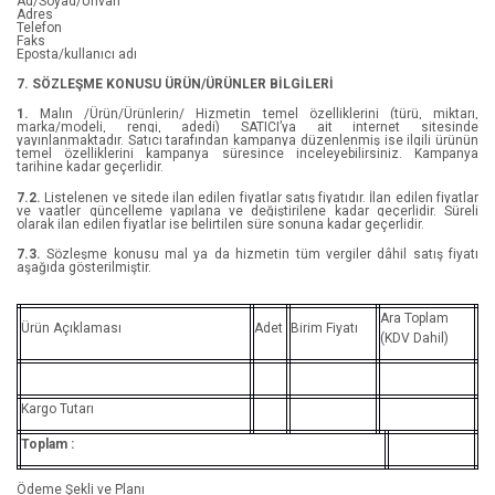
Ad/Soyad/Unvan
Adres
Hande Birsay
Çocuk Boyama
Telefon
Faks
Eposta/kullanıcı adı
Hatice Çolak
Korku Gerilim
7. SÖZLEŞME KONUSU ÜRÜN/ÜRÜNLER BİLGİLERİ
Heather Pindax
Popüler Bilim
1.
Malın /Ürün/Ürünlerin/ Hizmetin temel özelliklerini (türü, miktarı,
marka/modeli, rengi, adedi) SATICI’ya ait internet sitesinde
yayınlanmaktadır. Satıcı tarafından kampanya düzenlenmiş ise ilgili ürünün
Hector Garcia, Francesc Miralles
Genel İlgi
temel özelliklerini kampanya süresince inceleyebilirsiniz. Kampanya
tarihine kadar geçerlidir.
7.2.
Listelenen ve sitede ilan edilen fiyatlar satış fiyatıdır. İlan edilen fiyatlar
Helen Klein Ross
Deneme
ve vaatler güncelleme yapılana ve değiştirilene kadar geçerlidir. Süreli
olarak ilan edilen fiyatlar ise belirtilen süre sonuna kadar geçerlidir.
Imran Mahmood
Mizah
7.3.
Sözleşme konusu mal ya da hizmetin tüm vergiler dâhil satış fiyatı
aşağıda gösterilmiştir.
Işıl Parlakyıldız
Din Tasavvuf
Ara Toplam
Ürün Açıklaması
Adet
Birim Fiyatı
Işılca
Hamilelik
(KDV Dahil)
Jack London
Hobi
Kargo Tutarı
Jamie Jo H.
Felsefe
Toplam :
Jessica Bennett
Felsefe Bilimi
Ödeme Şekli ve Planı