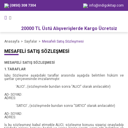
(0850) 308 7304
info@indigokitap.com
Geri Dön
Geri Dön
Geri Dön
YAZARLAR
KATEGORİLER
İNDİGO ÇOCUK
20000 TL Üstü Alışverişlerde Kargo Ücretsiz
Adam Rutherford
Kitap
Okul Çağı 6-10 Yaş Çocuk Klasik
Anasayfa
Sayfalar
Mesafeli Satış Sözleşmesi
Alex Willmore
Edebiyat
6 Ay-3 Yaş Etkinlik Kitapları
MESAFELI SATIŞ SÖZLEŞMESI
Alice Hemming
Roman
6 Ay-4 Yaş Etkinlik Kitapları
MESAFELİ SATIŞ SÖZLEŞMESİ
1.TARAFLAR
Anar
Türkiye Roman
6 Ay-5 Yaş Etkinlik Kitapları
İşbu Sözleşme aşağıdaki taraflar arasında aşağıda belirtilen hüküm ve
şartlar çerçevesinde imzalanmıştır.
Andrea Hurst
Dünya Roman
6 Ay-5 Yaş Masal & Hikaye Kitapları
‘ALICI’ ; (sözleşmede bundan sonra "ALICI" olarak anılacaktır)
Andrew Leatherbarrow
Romantik
6-10 Yaş Etkinlik Kitapları
AD- SOYAD:
ADRES:
Andy Jones
Çocuk Kitapları
‘SATICI’ ; (sözleşmede bundan sonra "SATICI" olarak anılacaktır)
AD- SOYAD:
Antoine de Saint - Exupery
Polisiye
ADRES:
İş bu sözleşmeyi kabul etmekle ALICI, sözleşme konusu siparişi onayladığı
Anton Çehov
Bilim Kurgu