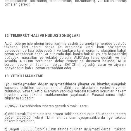
ambalajlarının açılmamış, denenmemiş, bozulmamış ve kullanılmamış
olmaları gerekir.
Katie Button
Lisa Regan
Lucy Tapper & Steve Wilson
12. TEMERRÜT HALİ VE HUKUKİ SONUÇLARI
markTwain
ALICI, ödeme işlemlerini kredi kartı ile yaptığı durumda temerrüde düştüğü
takdirde, kart sahibi banka ile arasındaki kredi kartı sözleşmesi
çerçevesinde faiz ödeyeceğini ve bankaya karşı sorumlu olacağını kabul,
Mauro F. Guillen
beyan ve taahhüt eder. Bu durumda ilgili banka hukuki yollara başvurabilir;
doğacak masrafları ve vekâlet ücretini ALICI’dan talep edebilir ve her
koşulda ALICI’nın borcundan dolayı temerrüde düşmesi halinde, ALICI,
borcun gecikmeli ifasından dolayı SATICI’nın uğradığı zarar ve ziyanını
Mihail Bulgakov
ödeyeceğini kabul, beyan ve taahhüt eder
13. YETKİLİ MAHKEME
Miraç Çağrı Aktaş
İşbu sözleşmeden doğan uyuşmazlıklarda şikayet ve itirazlar,
aşağıdaki
kanunda belirtilen parasal sınırlar dâhilinde tüketicinin yerleşim yerinin
N.J Fountain
bulunduğu veya tüketici işleminin yapıldığı yerdeki tüketici sorunları hakem
heyetine veya tüketici mahkemesine yapılacaktır. Parasal sınıra ilişkin
bilgiler aşağıdadır:
Özge Özder
28/05/2014 tarihinden itibaren geçerli olmak üzere:
Prof. Dr. Sarah – Jayne Blakemore
a)
6502 sayılı Tüketicinin Korunması Hakkında Kanun’un 68. Maddesi gereği
değeri 2.000,00 (ikibin) TL’nin altında olan uyuşmazlıklarda ilçe tüketici
hakem heyetlerine,
Prof. Dr. Sarah – Jayne Blakemore
b) Değeri 3.000,00(üçbin)TL’ nin altında bulunan uyuşmazlıklarda il tüketici