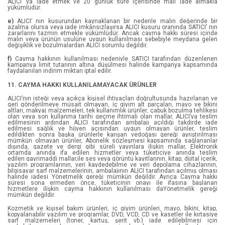
ALICI’ ya iade etmek ve 20 günlük süre içerisinde malı iade almakla
Filiz Puluç
yükümlüdür.
e)
ALICI’ nın kusurundan kaynaklanan bir nedenle malın değerinde bir
Françoize Boucher
azalma olursa veya iade imkânsızlaşırsa ALICI kusuru oranında SATICI’ nın
zararlarını tazmin etmekle yükümlüdür. Ancak cayma hakkı süresi içinde
malın veya ürünün usulüne uygun kullanılması sebebiyle meydana gelen
değişiklik ve bozulmalardan ALICI sorumlu değildir.
George Orwell
f)
Cayma hakkının kullanılması nedeniyle SATICI tarafından düzenlenen
kampanya limit tutarının altına düşülmesi halinde kampanya kapsamında
Gülizar Ç. Çetinkaya & Ayça G. Derin
faydalanılan indirim miktarı iptal edilir.
11. CAYMA HAKKI KULLANILAMAYACAK ÜRÜNLER
http://kartonstand.gen.tr/urun/64/dvd-
kitap-vs.-karton-standi
ALICI’nın isteği veya açıkça kişisel ihtiyaçları doğrultusunda hazırlanan ve
geri gönderilmeye müsait olmayan, iç giyim alt parçaları, mayo ve bikini
altları, makyaj malzemeleri, tek kullanımlık ürünler, çabuk bozulma tehlikesi
Işılsu Gültekin
olan veya son kullanma tarihi geçme ihtimali olan mallar, ALICI’ya teslim
edilmesinin ardından ALICI tarafından ambalajı açıldığı takdirde iade
edilmesi sağlık ve hijyen açısından uygun olmayan ürünler, teslim
edildikten sonra başka ürünlerle karışan vedoğası gereği ayrıştırılması
Işılsu Gültekin
mümkün olmayan ürünler, Abonelik sözleşmesi kapsamında sağlananlar
dışında, gazete ve dergi gibi süreli yayınlara ilişkin mallar, Elektronik
ortamda anında ifa edilen hizmetler veya tüketiciye anında teslim
Işılsu Gültekin
edilen gayrimaddi mallar,ile ses veya görüntü kayıtlarının, kitap, dijital içerik,
yazılım programlarının, veri kaydedebilme ve veri depolama cihazlarının,
bilgisayar sarf malzemelerinin, ambalajının ALICI tarafından açılmış olması
James Matthew Barrie
halinde iadesi Yönetmelik gereği mümkün değildir. Ayrıca Cayma hakkı
süresi sona ermeden önce, tüketicinin onayı ile ifasına başlanan
hizmetlere ilişkin cayma hakkının kullanılması daYönetmelik gereği
mümkün değildir.
John August
Kozmetik ve kişisel bakım ürünleri, iç giyim ürünleri, mayo, bikini, kitap,
kopyalanabilir yazılım ve programlar, DVD, VCD, CD ve kasetler ile kırtasiye
Judy I. Lin
sarf malzemeleri (toner, kartuş, şerit vb.) iade edilebilmesi için