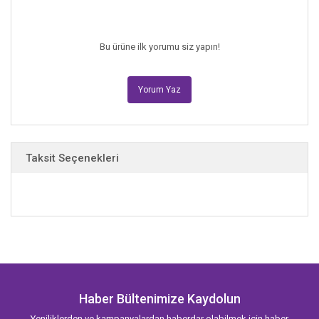
Bu ürüne ilk yorumu siz yapın!
C
HRIStopher
E
LIOPOUlOS
(www.chriseliopoulos.com)
Yorum Yaz
ressam olarak kariyerine Marvel’da başlamış, çok sayıda çizgi roman
üzerinde çalışmıştır. Kendi yazıp resimlediği çizgi romanlar arasında
Franklin Richards: Son of a Genius, Pet Avengers ve Cow Boy
yer
almaktadır. Eşi ve aynı yumurta ikizleri olan oğulları ile birlikte New
Taksit Seçenekleri
Jersey’de yaşamaktadır. Chris boş zamanlarında Ay’a seyahat etmekten,
dünyanın en yüksek zirvelerine tırmanmaktan, korsan gemilerinde yelken
açmaktan ve dinozorlara binmekten
hoşlanır!
Haber Bültenimize Kaydolun
Yeniliklerden ve kampanyalardan haberdar olabilmek için haber