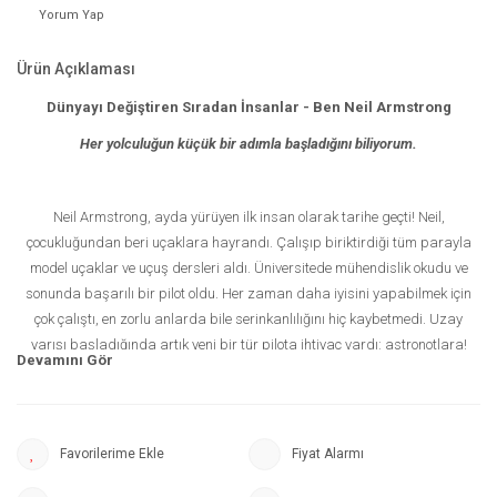
Yorum Yap
Ürün Açıklaması
Dünyayı Değiştiren Sıradan İnsanlar -
Ben
Neil Armstrong
Her yolculuğun küçük bir adımla başladığını biliyorum.
Neil Armstrong, ayda yürüyen ilk insan olarak tarihe geçti! Neil,
çocukluğundan beri uçaklara hayrandı. Çalışıp biriktirdiği tüm parayla
model uçaklar ve uçuş dersleri aldı. Üniversitede mühendislik okudu ve
sonunda başarılı bir pilot oldu. Her zaman daha iyisini yapabilmek için
çok çalıştı, en zorlu anlarda bile serinkanlılığını hiç kaybetmedi. Uzay
yarışı başladığında artık yeni bir tür pilota ihtiyaç vardı: astronotlara!
Neil, onlarca aday arasından tüm sınavları başarıyla geçerek astronot
oldu. Uzay söz konusu olduğunda hiçbir şey kolay değildi. Zorlu bir görev
Neil ve ekibini bekliyordu. Nasıl mı başardılar? Cesaret, akıl ve sabırla!
Fiyat Alarmı
"Dünyayı Değiştiren Sıradan İnsanlar” dizisinde içimizden çıkan
kahramanları yakından tanıyacak, onları kahraman yapan özelliklerin