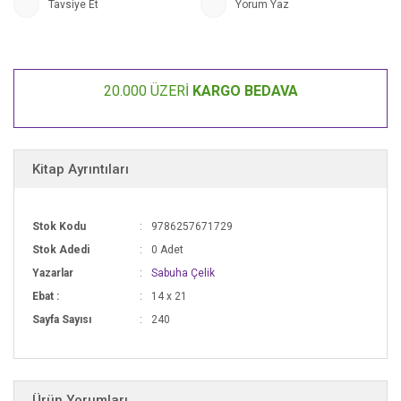
O kilide anahtar olacak bir çıkış mutlaka bulunacaktı...
Tavsiye Et
Yorum Yaz
Bulunmalıydı da…”
20.000 ÜZERİ
KARGO BEDAVA
Kitap Ayrıntıları
Stok Kodu
9786257671729
Stok Adedi
0 Adet
Yazarlar
Sabuha Çelik
Ebat :
14 x 21
Sayfa Sayısı
240
Ürün Yorumları