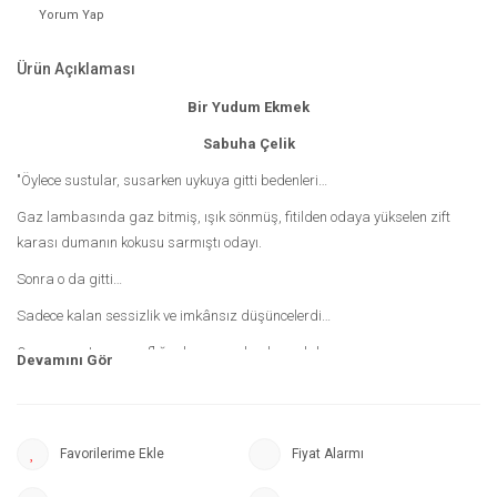
Yorum Yap
Ürün Açıklaması
Bir Yudum Ekmek
Sabuha Çelik
"Öylece sustular, susarken uykuya gitti bedenleri…
Gaz lambasında gaz bitmiş, ışık sönmüş, fitilden odaya yükselen zift
karası dumanın kokusu sarmıştı odayı.
Sonra o da gitti…
Sadece kalan sessizlik ve imkânsız düşüncelerdi…
Oysa papatyanın saflığında yaşıyorlardı sevdalarını…
Bir çaresi, bir çıkış yolu olmalıydı,
Umudu varsa insanın...
Fiyat Alarmı
İmkânsız gelen her sevdada