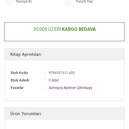
Tavsiye Et
Yorum Yaz
doğru tutumun nasıl olması gerektiği, sınır koyma, model olma, iletişim
kurma gibi ebeveynlerin çocuklarına yaklaşımını ilgilendiren önemli
başlıklara değiniyor.
20.000 ÜZERİ
KARGO BEDAVA
Kitap Ayrıntıları
Stok Kodu
9786057611420
Stok Adedi
0 Adet
Yazarlar
Sümeyra Aydıner Çetinkaya
Ürün Yorumları