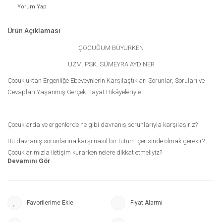
Yorum Yap
Ürün Açıklaması
ÇOCUĞUM BÜYÜRKEN
UZM. PSK. SÜMEYRA AYDINER
Çocukluktan Ergenliğe Ebeveynlerin Karşılaştıkları Sorunlar, Soruları ve
Cevapları Yaşanmış Gerçek Hayat Hikâyeleriyle
Çocuklarda ve ergenlerde ne gibi davranış sorunlarıyla karşılaşırız?
Bu davranış sorunlarına karşı nasıl bir tutum içerisinde olmak gerekir?
Çocuklarımızla iletişim kurarken nelere dikkat etmeliyiz?
Uzman Psikolog Sümeyra Aydıner Çetinkaya on yıllık mesleki tecrübesinin
ardından, çocukluktan ergenlik dönemine ebeveynlerin baş etmekte
Fiyat Alarmı
zorlandığı en yaygın davranış sorunlarını bu kitapta soru-cevap şeklinde,
örnek hikâyeler sunarak açıklığa kavuşturuyor. Hatalı tutum örnekleri,