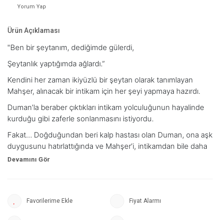
Yorum Yap
Ürün Açıklaması
"Ben bir şeytanım, dediğimde gülerdi,
Şeytanlık yaptığımda ağlardı.”
Kendini her zaman ikiyüzlü bir şeytan olarak tanımlayan
Mahşer, alınacak bir intikam için her şeyi yapmaya hazırdı.
Duman’la beraber çıktıkları intikam yolculuğunun hayalinde
kurduğu gibi zaferle sonlanmasını istiyordu.
Fakat… Doğduğundan beri kalp hastası olan Duman, ona aşk
duygusunu hatırlattığında ve Mahşer’i, intikamdan bile daha
çok istediğinde…
İkisi de asıl kazanması gereken şeyin birbirleri olduğunu
anladılar.
Duman’ın Mahşer’e her sabah aldığı o güller, dikenli aşklarının
Fiyat Alarmı
bir simgesine dönüşür.