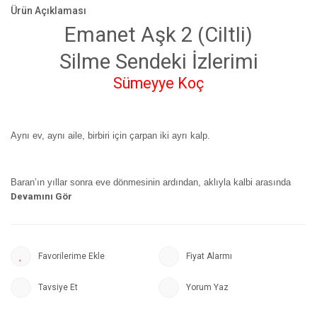
Ürün Açıklaması
Emanet Aşk 2 (Ciltli)
Silme Sendeki İzlerimi
Sümeyye Koç
Aynı ev, aynı aile, birbiri için çarpan iki ayrı kalp.
Baran’ın yıllar sonra eve dönmesinin ardından, aklıyla kalbi arasında
savaşta kalan Açelya, aynı evin içinde uzak durmaya çalıştığı Baran’ın
günden güne sınırlarını ihlal etmesiyle sarsılır. Baktığı, gördüğü her
yerde Baran vardır artık… Ondan kaçabilmek de saklanabilmek de
imkânsızdır.
Fiyat Alarmı
Tavsiye Et
Yorum Yaz
Baran’ın ondan ne istediğini biliyordur fakat yaşananlar yüzünden ona
hem kırgın hem de kızgındır. Yine de hislerine söz geçirmesi kolay