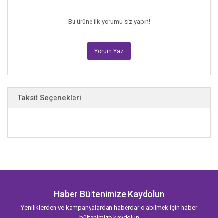
devrilmişti yokluğunun üstüne.
Bu ürüne ilk yorumu siz yapın!
O gittikten sonra çok yağmur yağmıştı yeryüzüne,
hiçbirinin içimdeki yangını söndürmeye
Yorum Yaz
gücünün yetmeyeceği yağmurlar…
Koca bir nehre dönüşseler ve
içine düşüp boğulsam bile.
Taksit Seçenekleri
Onu izlerdim uzun uzun… Başımı yastığının yanındaki boşluğa bırakıp
ona baktığımı, kendimi tutamayıp
saçlarını okşadığımı, parmak uçlarından öpecek kadar hasret kaldığımı
bilmezdi.
Bazı geceler yüzündeki o ağlamaklı ifadeyi izlerken, gözyaşları içinde
uyuyakaldığını fark edip sıkardım yumruklarımı. Sonrasında
Haber Bültenimize Kaydolun
uyuyamazdım geceler boyu…
Yeniliklerden ve kampanyalardan haberdar olabilmek için haber
Ama o, bunların hiçbirini bilmezdi.
bültenimize kaydolun