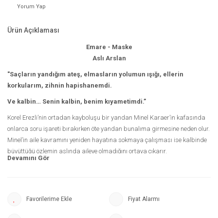
Yorum Yap
Ürün Açıklaması
Emare - Maske
Aslı Arslan
"Saçların yandığım ateş, elmasların yolumun ışığı, ellerin
korkularım, zihnin hapishanemdi.
Ve kalbin… Senin kalbin, benim kıyametimdi.”
Korel Erezli’nin ortadan kayboluşu bir yandan Minel Karaer’in kafasında
onlarca soru işareti bırakırken öte yandan bunalıma girmesine neden olur.
Minel’in aile kavramını yeniden hayatına sokmaya çalışması ise kalbinde
büyüttüğü özlemin aslında aileye olmadığını ortaya çıkarır.
Geçmiş, şimdi ve gelecek iç içe geçmeye başladığında Korel Erezli’nin
dönüşü büyük kıyametleri de yanında getirir. Prometheus cinayetlerine
yeniden başlamıştır. Sırlar yavaş yavaş açığa çıkarken Minel Karaer de
Fiyat Alarmı
geçmişindeki asıl kendisiyle yüzleşmeye başlar; cehennem azabına
dönüşen yüzleşmeler, aklının sınırlarını zorlayan olaylar ve gerçekler