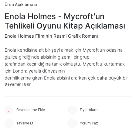
Ürün Açıklaması
Enola Holmes - Mycroft'un
Tehlikeli Oyunu Kitap
Açıklaması
Enola Holmes Filminin Resmi Grafik Romanı
Enola kendisine ait bir şeyi almak için Mycroft'un odasına
gizlice girdiğinde abisinin gizemli bir grup
tarafından kaçırıldığına tanık olmuştu. Mycroft'u kurtarmak
için Londra yeraltı dünyasının
derinliklerine giren Enola abisini ararken çok daha büyük bir
gizem ağının ilmeklerini teker teker çözecekti. Lord
Tewkesburry ve Shag isimli bir sokak çocuğunun da
yardımlarıyla anarşist bir örgütün
hain planlarını engellemek ona kalmıştı.
Fiyat Alarmı
“Hayranların Enola'nın hikâyesine tam da filmin
Tavsiye Et
Yorum Yaz
bıraktığıyerden devam edebilecek olmasına bayıldım. Bu
grafik roman mükemmel görünüyor!”