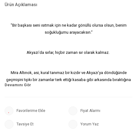
Ürün Açıklaması
"Bir başkası seni ısıtmak için ne kadar gönüllü olursa olsun, benim
soğukluğumu arayacaksın.”
Akyazı’da sırlar, hiçbir zaman sır olarak kalmaz.
Mira Altınok, asi, kural tanımaz bir kızdır ve Akyazı’ya döndüğünde
geçmişini tıpkı bir zamanlar terk ettiği kasaba gibi arkasında bıraktığına
inanmaktadır. Onu bekleyen tek zorluğun nefret ettiği adam olan Poyraz
Özkılıç’la aynı kasabada yaşamak olacağını zanneder. Ve sonra bir gün,
bir katilden bilmeceler almaya başlar. Artık tek arzusu bu kanlı kedi fare
oyunundan sağ çıkmaktır.
Fiyat Alarmı
Tavsiye Et
Yorum Yaz
Lina Altınok ikiz kız kardeşinin aksine ailesinin pırlanta çocuğudur.
Kusursuzca piyano çalar, derslerinde her zaman başarılıdır, kendi gibi