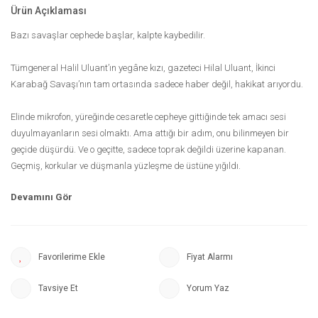
Ürün Açıklaması
Bazı savaşlar cephede başlar, kalpte kaybedilir.
Tümgeneral Halil Uluant’ın yegâne kızı, gazeteci Hilal Uluant, İkinci
Karabağ Savaşı’nın tam ortasında sadece haber değil, hakikat arıyordu.
Elinde mikrofon, yüreğinde cesaretle cepheye gittiğinde tek amacı sesi
duyulmayanların sesi olmaktı. Ama attığı bir adım, onu bilinmeyen bir
geçide düşürdü. Ve o geçitte, sadece toprak değildi üzerine kapanan.
Geçmiş, korkular ve düşmanla yüzleşme de üstüne yığıldı.
Hilal'in yolu, beklenmedik biriyle kesişti.
Yasak olanla. Düşmanla.
Bir kadının yalnızca hayatta kalmaya değil, inandıklarını korumaya da
Fiyat Alarmı
çalıştığı ama kalbinin bazen en doğru bildiğini bile reddettiği bir hikâye
bu.
Tavsiye Et
Yorum Yaz
Felah, Karabağ’ın sisli dağlarında yankılanan bir kimlik arayışı, bir