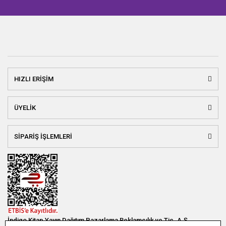
HIZLI ERİŞİM
ÜYELİK
SİPARİŞ İŞLEMLERİ
İndigo Kitap Yayın Dağıtım Pazarlama Reklamcılık ve Tic. A.Ş.