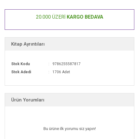
vicdan savaşı ve düşmanın gölgesinde büyüyen bir aşkın hikâyesi.
20.000 ÜZERİ
KARGO BEDAVA
Kitap Ayrıntıları
Stok Kodu
9786255587817
Stok Adedi
1706 Adet
Ürün Yorumları
Bu ürüne ilk yorumu siz yapın!