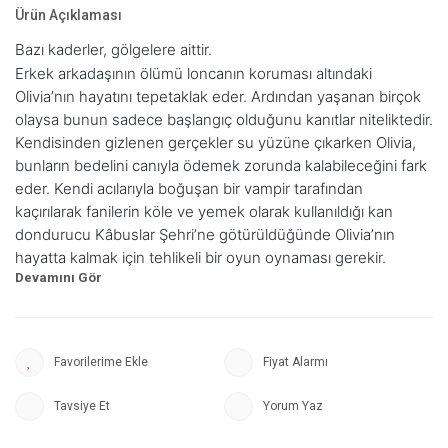
Ürün Açıklaması
Bazı kaderler, gölgelere aittir.
Erkek arkadaşının ölümü loncanın koruması altındaki
Olivia’nın hayatını tepetaklak eder. Ardından yaşanan birçok
olaysa bunun sadece başlangıç olduğunu kanıtlar niteliktedir.
Kendisinden gizlenen gerçekler su yüzüne çıkarken Olivia,
bunların bedelini canıyla ödemek zorunda kalabileceğini fark
eder. Kendi acılarıyla boğuşan bir vampir tarafından
kaçırılarak fanilerin köle ve yemek olarak kullanıldığı kan
dondurucu Kâbuslar Şehri’ne götürüldüğünde Olivia’nın
hayatta kalmak için tehlikeli bir oyun oynaması gerekir.
Başkalarının koruması altında geçirdiği bir ömürden sonra
dizginleri ele alıp kanlı kaderinin pençelerinden kaçmayı
başarabilecek midir? Yoksa attığı her adım onu gölgelerin
daha da derinine mi götürecektir?
Fiyat Alarmı
“Garcia’nın seçilmiş kişi temasına getirdiği bu ateşli ve taze
kan sizi daha ilk sayfadan ele geçirecek. Vampirler ve her
Tavsiye Et
Yorum Yaz
saniyesine değecek, yavaş yavaş büyüyen bir tutku mu