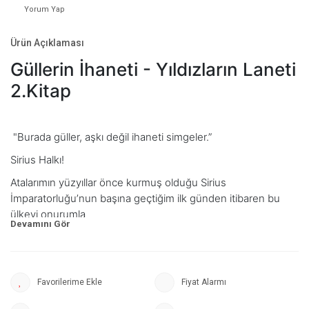
Yorum Yap
Ürün Açıklaması
Güllerin İhaneti - Yıldızların Laneti
2.Kitap
"Burada güller, aşkı değil ihaneti simgeler.”
Sirius Halkı!
Atalarımın yüzyıllar önce kurmuş olduğu Sirius
İmparatorluğu’nun başına geçtiğim ilk günden itibaren bu
ülkeyi onurumla
yönetiyorum. Refah ve huzur içinde olan ülkemiz, tanrıların
çocuklarımızı lanetlemesiyle birlikte yıllardır bir kâbus yaşıyor.
Çocuklarımızı bu lanetten kurtarmak ve ülkemizi tekrar
Fiyat Alarmı
huzura kavuşturabilmek için verdiğimiz mücadelede
imparatorluğumuzun