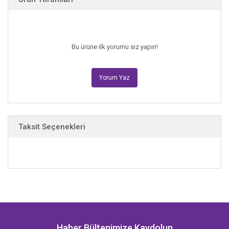
Seninle kurduğum hayallere inanarak ölülerden oluşan bir
adada silbaştan bir hayat
yarattım! Sen olmadan bile bu kadar şey başarmışken sen
Bu ürüne ilk yorumu siz yapın!
yanımdayken nasıl kaybedebilirim?”
Yorum Yaz
Taksit Seçenekleri
Haber Bültenimize Kaydolun