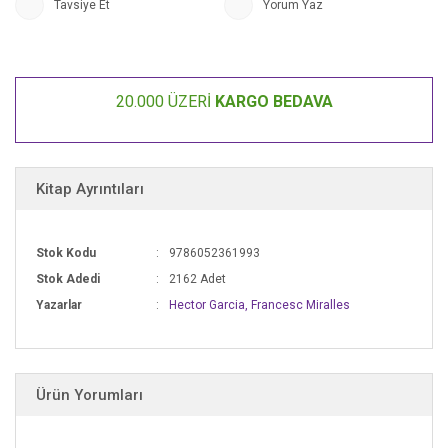
Tavsiye Et
Yorum Yaz
geçmişi, bugünü ve geleceği bir araya getirerek kendinizi tanımamızı
sağlayacak. Enso çemberinden koan bilmecelerine, haiku sanatından zen
ve okçuluğa kadar birbirinden ilginç tekniklerle tanışacak, bunları günlük
yaşamınıza nasıl aktaracağınızı öğreneceksiniz.
20.000 ÜZERİ
KARGO BEDAVA
Şimdi derin bir nefes alın ve ruhunuzun kapılarını açın. Yolculuk başlamak
üzere...
Kitap Ayrıntıları
Stok Kodu
9786052361993
Stok Adedi
2162 Adet
Yazarlar
Hector Garcia, Francesc Miralles
Ürün Yorumları