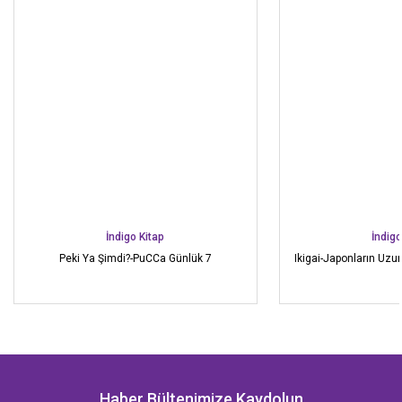
İndigo Kitap
İndigo
Peki Ya Şimdi?-PuCCa Günlük 7
Ikigai-Japonların Uzu
Haber Bültenimize Kaydolun