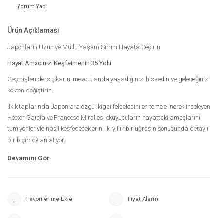
Yorum Yap
Ürün Açıklaması
Japonların Uzun ve Mutlu Yaşam Sırrını Hayata Geçirin
Hayat Amacınızı Keşfetmenin 35 Yolu
Geçmişten ders çıkarın, mevcut anda yaşadığınızı hissedin ve geleceğinizi
kökten değiştirin.
İlk kitaplarında Japonlara özgü ikigai felsefesini en temele inerek inceleyen
Héctor García ve Francesc Miralles, okuyucuların hayattaki amaçlarını
tüm yönleriyle nasıl keşfedeceklerini iki yıllık bir uğraşın sonucunda detaylı
bir biçimde anlatıyor.
İçinizdeki ikigai sonsuza kadar sahip olacağınız ve hayatınızın her
evresine göre dönüşecek olan değişmez bir özelliktir. Tutkuların peşinden
gitmek ve bu tutkuları başkalarıyla paylaşarak çoğaltmak, kişinin kendi
için belirlediği hedeflerin en güzelidir.
Fiyat Alarmı
Hayat amacınızı keşfetmeniz için esas olan ikigai felsefesini, yaşamınızın
merkezine nasıl koyacağınızı otuz beş farklı aşamayla ele alan bu kitap,