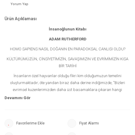
Yorum Yap
Ürün Açıklaması
İnsanoğlunun Kitabı
ADAM RUTHERFORD
HOMO SAPIENS NASIL DOĞANIN EN PARADOKSAL CANLISI OLDU?
KÜLTÜRÜMÜZÜN, CİNSİYETİMİZİN, SAVAŞIMIZIN VE EVRİMİMİZİN KISA
BİR TARİHİ
İnsanların özel hayvanlar olduğu fikri kim olduğumuzun temelini
oluşturmaktadır; öte yandan biraz daha derine indiğimizde, "Bizleri
evrimsel kuzenlerimizden daha üst basamaklara çıkaran hangi
yeteneklerimiz ve hareketlerimiz?” sorusuyla karşılaşmaktayız.
Bugüne Dek Yaşamış Herkesin Kısa Bir Tarihi kitabının yazarı olarak da
tanıdığımız Adam Rutherford, bu çalışmasında bizlere bugün olduğu
şekliyle insan türünün nasıl eşsiz bir konuma geldiğini, hayvanlar
Fiyat Alarmı
âleminde heyecanlı ve bir o kadar şaşırtıcı bilgilerle dolu bir yolculuğa
çıkarak anlatıyor. Güncel bilimsel araştırmaların ışığında ortalama bir