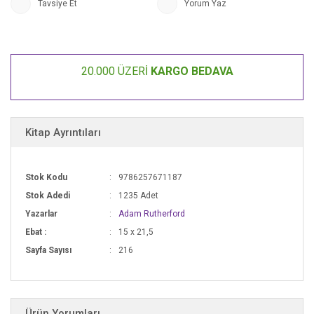
Tavsiye Et
Yorum Yaz
maymunken; davranışsal modernitenin evrimiyle sanat, müzik, bilim ve
mühendislik alanlarında eserler ortaya koyabilecek kadar zeki olmamızı
sağlayan evrimsel gelişmenin tarihi, İnsanoğlunun Kitabı: Biz
Oluşumuzun Hikâyesi’nde sizleri bekliyor.
20.000 ÜZERİ
KARGO BEDAVA
"Bu nefis ve büyüleyici kitap, kendinize ve tabiattaki yerinize dair bakış
açınızı değiştirecek.”
Ed Yong
Kitap Ayrıntıları
"Ana hatları ustaca çizilmiş, özlü anlatımının yanı sıra etkileyici gözlemler
ve anekdotlarla dolu bir kitap.”
Stok Kodu
9786257671187
Robin McKie
Stok Adedi
1235 Adet
Yazarlar
Adam Rutherford
Ebat :
15 x 21,5
Sayfa Sayısı
216
Ürün Yorumları