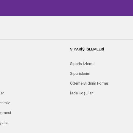
SİPARİŞ İŞLEMLERİ
Sipariş İzleme
Siparişlerim
Ödeme Bildirim Formu
ler
İade Koşulları
erimiz
leşmesi
ulları