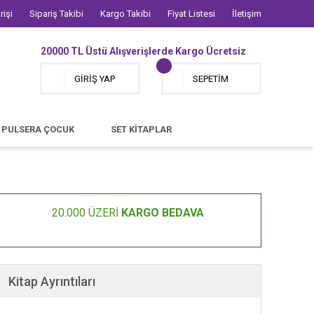
rişi
Sipariş Takibi
Kargo Takibi
Fiyat Listesi
İletişim
20000 TL Üstü Alışverişlerde Kargo Ücretsiz
GİRİŞ YAP
SEPETİM
PULSERA ÇOCUK
SET KİTAPLAR
20.000 ÜZERİ
KARGO BEDAVA
Kitap Ayrıntıları