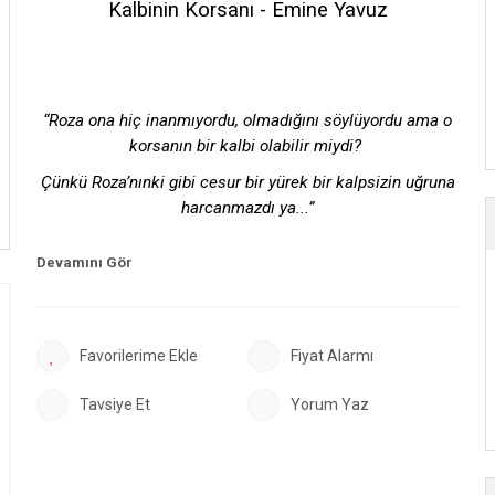
Kalbinin Korsanı - Emine Yavuz
“Roza ona hiç inanmıyordu, olmadığını söylüyordu ama o
korsanın bir kalbi olabilir miydi?
Çünkü Roza’nınki gibi cesur bir yürek bir kalpsizin uğruna
harcanmazdı ya...”
Roza ve ailesi, su kıtlığının yaşandığı Moğala bölgesinden
uzaklaşmak için Eros isimli gemiyi seçmiştir. Tatlı suyun
olduğu bölgeye gitmek için başladıkları gizli seyahat,
umulmadık bir gecenin perdesini aralar. Ansızın ortaya
Fiyat Alarmı
çıkan korsanlar tüm konukları esareti altına almak için bu
Tavsiye Et
Yorum Yaz
gemiye binmiştir. Yaşanan bu karşılaşma, yolculuğun kötü
niyetlerle gölgelendiğinin habercisidir. Kalbi kadar büyük
cesaretiyle Roza, bu korsanlara meydan okuduğunda
gemideki yolculuğu hayal edemediği bir noktaya sürüklenir.