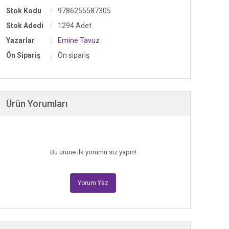
Stok Kodu
9786255587305
Stok Adedi
1294 Adet
Yazarlar
Emine Tavuz
Ön Sipariş
Ön sipariş
Ürün Yorumları
Bu ürüne ilk yorumu siz yapın!
Yorum Yaz