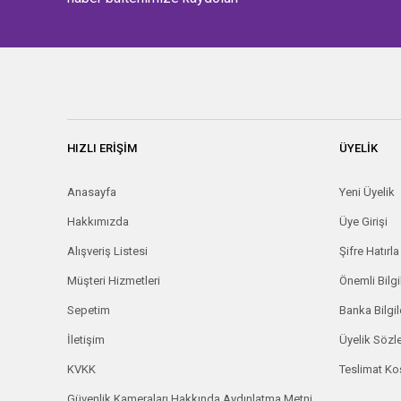
HIZLI ERİŞİM
ÜYELİK
Anasayfa
Yeni Üyelik
Hakkımızda
Üye Girişi
Alışveriş Listesi
Şifre Hatırla
Müşteri Hizmetleri
Önemli Bilgi
Sepetim
Banka Bilgil
İletişim
Üyelik Söz
KVKK
Teslimat Koş
Güvenlik Kameraları Hakkında Aydınlatma Metni