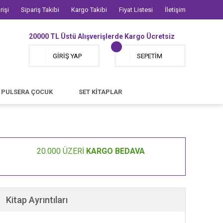
rişi
Sipariş Takibi
Kargo Takibi
Fiyat Listesi
İletişim
20000 TL Üstü Alışverişlerde Kargo Ücretsiz
GİRİŞ YAP
SEPETİM
PULSERA ÇOCUK
SET KİTAPLAR
20.000 ÜZERİ
KARGO BEDAVA
Kitap Ayrıntıları