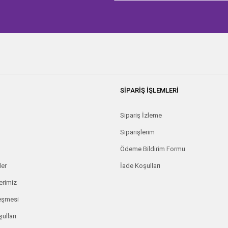
SİPARİŞ İŞLEMLERİ
Sipariş İzleme
Siparişlerim
Ödeme Bildirim Formu
ler
İade Koşulları
erimiz
leşmesi
ulları