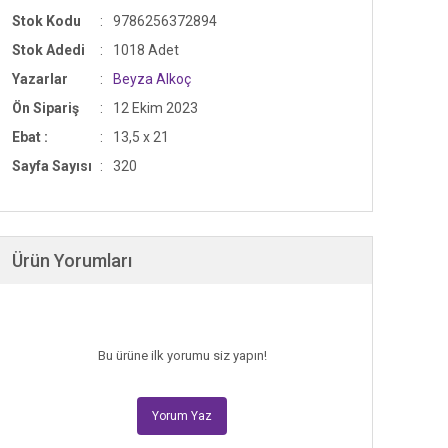
Stok Kodu
9786256372894
Stok Adedi
1018 Adet
Yazarlar
Beyza Alkoç
Ön Sipariş
12 Ekim 2023
Ebat :
13,5 x 21
Sayfa Sayısı
320
Ürün Yorumları
Bu ürüne ilk yorumu siz yapın!
Yorum Yaz