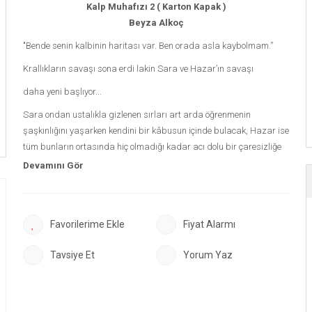
Kalp Muhafızı 2 ( Karton Kapak )
Beyza Alkoç
"Bende senin kalbinin haritası var. Ben orada asla kaybolmam.”
Krallıkların savaşı sona erdi lakin Sara ve Hazar’ın savaşı
daha yeni başlıyor...
Sara ondan ustalıkla gizlenen sırları art arda öğrenmenin
şaşkınlığını yaşarken kendini bir kâbusun içinde bulacak, Hazar ise
tüm bunların ortasında hiç olmadığı kadar acı dolu bir çaresizliğe
hapsolacaktı...
Hissettiği tüm güzel hisler yerini kahra ve hüzne bırakırken Sara,
tutunduğu her dalın çatırdadığını izleyecek, umutsuzluğu tadacaktı.
Fiyat Alarmı
Peki, tüm aşk masalları mutlu sonla bitmez miydi?
İlk kitabıyla bizi yüzlerce yıl öncesine götüren ve krallıkların
Tavsiye Et
Yorum Yaz
kapılarını açan Kalp Muhafızı serisi ikinci kitabıyla devam ediyor!
"Bana göre herkes içinde kendi krallığını taşır ve sen benim şahsi
krallığımı yerle bir ettin."