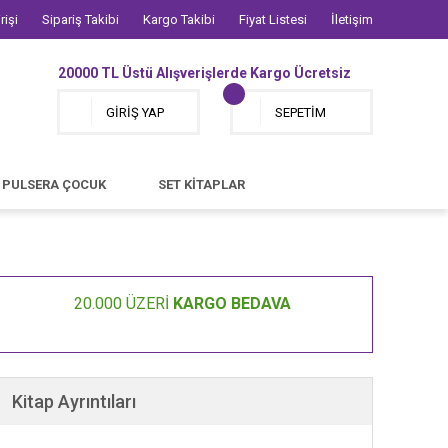
rişi
Sipariş Takibi
Kargo Takibi
Fiyat Listesi
İletişim
20000 TL Üstü Alışverişlerde Kargo Ücretsiz
GİRİŞ YAP
SEPETİM
PULSERA ÇOCUK
SET KİTAPLAR
20.000 ÜZERİ
KARGO BEDAVA
Kitap Ayrıntıları