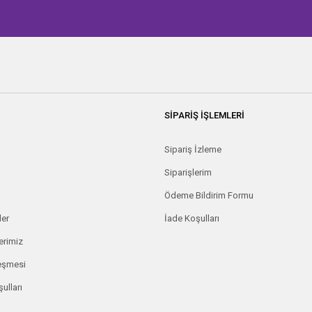
SİPARİŞ İŞLEMLERİ
Sipariş İzleme
Siparişlerim
Ödeme Bildirim Formu
ler
İade Koşulları
erimiz
leşmesi
ulları