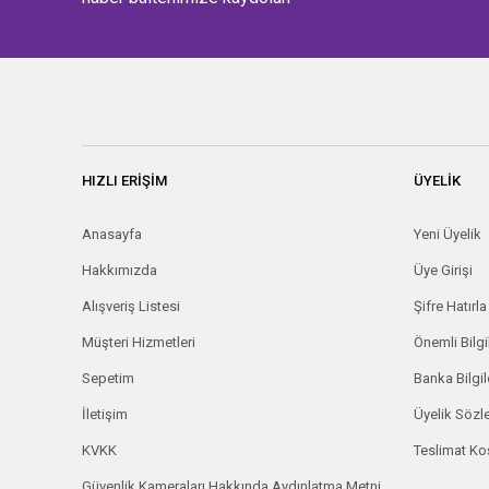
HIZLI ERİŞİM
ÜYELİK
Anasayfa
Yeni Üyelik
Hakkımızda
Üye Girişi
Alışveriş Listesi
Şifre Hatırla
Müşteri Hizmetleri
Önemli Bilgi
Sepetim
Banka Bilgil
İletişim
Üyelik Söz
KVKK
Teslimat Koş
Güvenlik Kameraları Hakkında Aydınlatma Metni