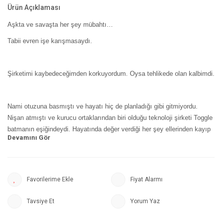
Ürün Açıklaması
Aşkta ve savaşta her şey mübahtı…
Tabii evren işe karışmasaydı.
Şirketimi kaybedeceğimden korkuyordum. Oysa tehlikede olan kalbimdi.
Nami otuzuna basmıştı ve hayatı hiç de planladığı gibi gitmiyordu.
Nişan atmıştı ve kurucu ortaklarından biri olduğu teknoloji şirketi Toggle
batmanın eşiğindeydi. Hayatında değer verdiği her şey ellerinden kayıp
giderken bir galibiyete ihtiyacı vardı.
Derken Jae Lee çıkageldi. Nami'nin lisedeki azılı rakibi aradan on yıl
Fiyat Alarmı
geçmesine rağmen çekiciliğini koruyordu. Üstelik artık lüks bir hayat
sürüyordu. Ama her şeyi çok kolay elde etmekten bıkmıştı. Toggle'ı
Tavsiye Et
Yorum Yaz
satın alıp parçalamak isteyen şirketin başkan yardımcısı olarak
Nami’nin karşısına çıktığında, aradığı mücadeleyi onda bulacağından