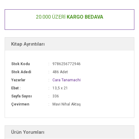
emindi.
20.000 ÜZERİ
KARGO BEDAVA
İkisinin de kaybetmeye hiç niyeti yoktu ve savaşları bu sefer daha sert
geçecekti. Ta ki düşmanlıkları içlerinde farklı bir tutkunun fitilini
tutuşturana kadar. Nami sadece şirketini değil kalbini de Jae’ye
Kitap Ayrıntıları
kaptırmak üzere olduğunu fark ettiğinde her şey için
çok geç olacaktı.
Stok Kodu
9786256772946
Stok Adedi
486 Adet
Yazarlar
Cara Tanamachi
“Nami’yle Jae’nin aşk hikâyesi hepimizin bağ kurabileceği sevimli aile
Ebat :
13,5 x 21
dinamikleri üzerine inşa edilmiş. Aralarındaki kimya sayesinde kendinizi
Sayfa Sayısı
336
sayfaları çevirmekten alamayacaksınız.”
Çevirmen
Mavi Nihal Aktaş
–Booklist
Ürün Yorumları
“Zekice atışmalar, sarhoş dansları ve şakalarıyla Tanamachi’nin aşırı