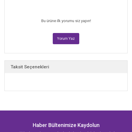
eğlenceli kitabı insana kesinlikle keyif veriyor. Sally Thorne hayranları
için birebir.”
–Library Journal
Bu ürüne ilk yorumu siz yapın!
Yorum Yaz
Taksit Seçenekleri
Haber Bültenimize Kaydolun