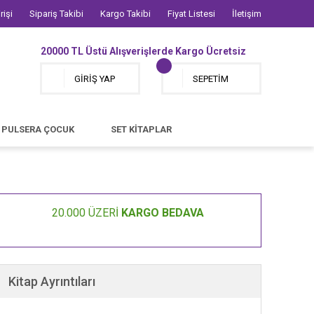
rişi
Sipariş Takibi
Kargo Takibi
Fiyat Listesi
İletişim
20000 TL Üstü Alışverişlerde Kargo Ücretsiz
GİRİŞ YAP
SEPETİM
PULSERA ÇOCUK
SET KİTAPLAR
20.000 ÜZERİ
KARGO BEDAVA
Kitap Ayrıntıları