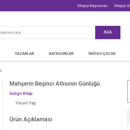
Kitapçı Başvurusu
Kitapçı Gi
ARA
YAZARLAR
KATEGORİLER
İNDİGO ÇOCUK
ü
Mahşerin Beşinci Atlısının Günlüğü
İndigo Kitap
Yorum Yap
Ürün Açıklaması