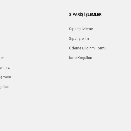
SİPARİŞ İŞLEMLERİ
Sipariş İzleme
Siparişlerim
Ödeme Bildirim Formu
ler
İade Koşulları
erimiz
leşmesi
ulları