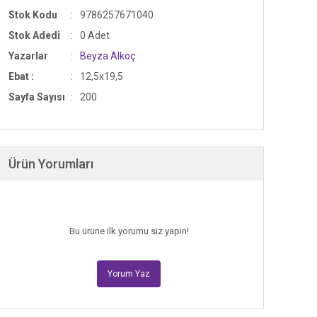
Stok Kodu
9786257671040
Stok Adedi
0 Adet
Yazarlar
Beyza Alkoç
Ebat :
12,5x19,5
Sayfa Sayısı
200
Ürün Yorumları
Bu ürüne ilk yorumu siz yapın!
Yorum Yaz