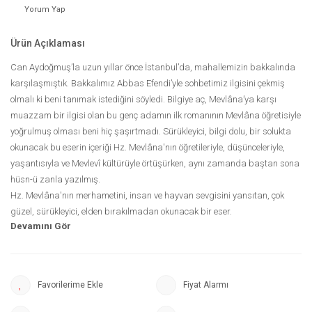
Yorum Yap
Ürün Açıklaması
Can Aydoğmuş’la uzun yıllar önce İstanbul’da, mahallemizin bakkalında
karşılaşmıştık. Bakkalımız Abbas Efendi’yle sohbetimiz ilgisini çekmiş
olmalı ki beni tanımak istediğini söyledi. Bilgiye aç, Mevlâna’ya karşı
muazzam bir ilgisi olan bu genç adamın ilk romanının Mevlâna öğretisiyle
yoğrulmuş olması beni hiç şaşırtmadı. Sürükleyici, bilgi dolu, bir solukta
okunacak bu eserin içeriği Hz. Mevlâna'nın öğretileriyle, düşünceleriyle,
yaşantısıyla ve Mevlevî kültürüyle örtüşürken, aynı zamanda baştan sona
hüsn-ü zanla yazılmış.
Hz. Mevlâna'nın merhametini, insan ve hayvan sevgisini yansıtan, çok
güzel, sürükleyici, elden bırakılmadan okunacak bir eser.
Hz. Mevlâna’nın 22. Kuşak Torunu
Uluslararası Mevlâna Vakfı Başkan Vekili
Esin Çelebi Bayru
Fiyat Alarmı
Bir yandan göçmen bir ailenin üç nesli arasındaki çatışmalar ile genç bir