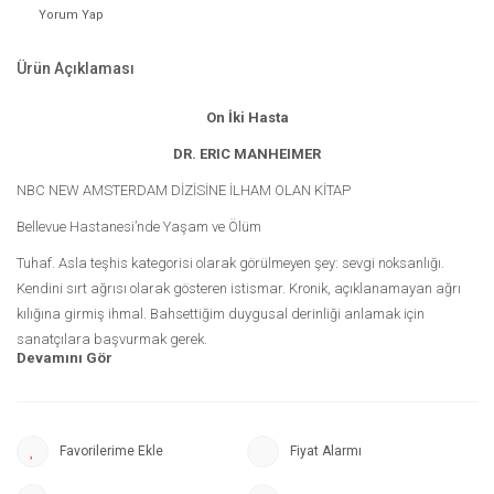
Yorum Yap
Ürün Açıklaması
On İki Hasta
DR. ERIC MANHEIMER
NBC NEW AMSTERDAM DİZİSİNE İLHAM OLAN KİTAP
Bellevue Hastanesi’nde Yaşam ve Ölüm
Tuhaf. Asla teşhis kategorisi olarak görülmeyen şey: sevgi noksanlığı.
Kendini sırt ağrısı olarak gösteren istismar. Kronik, açıklanamayan ağrı
kılığına girmiş ihmal. Bahsettiğim duygusal derinliği anlamak için
sanatçılara başvurmak gerek.
New York şehrinin köklü Bellevue Hastanesi türlü hastalıklarla boğuşan
sıradan insanlar kadar azılı mahkûmları, yerli ve yabancı diplomatları,
bağımlıları, göçmenleri ve evsizleri de kabul etmektedir. Bir günün bile
sakin geçmediği bu hastanenin servisleri birbirinden farklı olaylarla;
Fiyat Alarmı
zenginlerin, fakirlerin, suçluların, talihsiz yazgıyla hayatları altüst olmuş