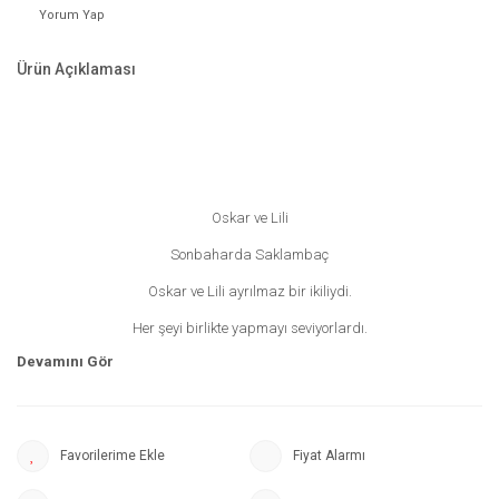
Yorum Yap
Ürün Açıklaması
Oskar ve Lili
Sonbaharda Saklambaç
Oskar ve Lili ayrılmaz bir ikiliydi.
Her şeyi birlikte yapmayı seviyorlardı.
Rüzgârlı bir sonbahar günü̈, gökyüzü̈ ağaçlardan dökülen yapraklarla
dolmuştu.
Dalların arasından bir cik sesi duydular.
Fiyat Alarmı
Acaba bu, birlikte oynayabilecekleri yeni bir arkadaş olabilir miydi?