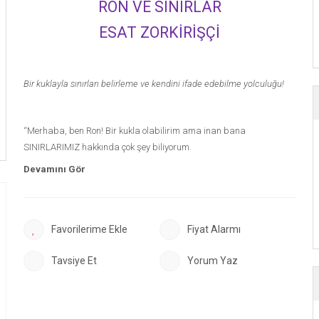
RON VE SINIRLAR
ESAT ZORKİRİŞÇİ
Bir kuklayla sınırları belirleme ve kendini ifade edebilme yolculuğu!
“Merhaba, ben Ron! Bir kukla olabilirim ama inan bana
SINIRLARIMIZ hakkında çok şey biliyorum.
Bu kitapta benimle büyük ve önemli bir keşif yolculuğuna davetlisin.
'Evet' ya da 'Hayır' demeyi ve gerektiğinde yardım istemeyi birlikte
öğreneceğiz. Biraz desteğe ihtiyaç duyduğunda derin bir nefes al,
oksijenler de hemen yanına gelecek.
Fiyat Alarmı
Zaten sen fark etmesen de birçok süper güce sahipsin. En süper
gücünse gerektiğinde, 'Hayır, istemiyorum!"
Tavsiye Et
Yorum Yaz
Güçlü keşif yolculuğumuzun sonunda parmak kuklalarımız ve RON