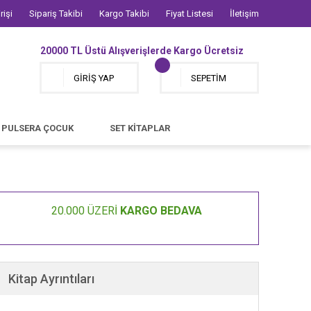
rişi
Sipariş Takibi
Kargo Takibi
Fiyat Listesi
İletişim
20000 TL Üstü Alışverişlerde Kargo Ücretsiz
GİRİŞ YAP
SEPETİM
PULSERA ÇOCUK
SET KİTAPLAR
20.000 ÜZERİ
KARGO BEDAVA
Kitap Ayrıntıları