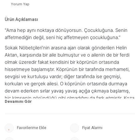
Yorum Yap
Ürün Açıklaması
"Ama hep aynı noktaya dönüyorsun. Çocukluğuna. Senin
affetmediğin değil, seni hiç affetmeyen çocukluğuna.”
Sokak Nöbetçileri’nin arasına ajan olarak gönderilen Helin
Aktan, karşısında bir aile bulmuştur ve o ailenin de bir ferdi
olmak üzeredir fakat kendisini bir köprünün ortasında
hissetmeye başlamıştır. Köprünün bir tarafında merhameti,
sevgisi ve kurtuluşu vardır; diğer tarafında ise geçmişi,
korkuları ve gerçek ailesi. O köprünün ortasında durmaya
devam ederken sırlar yavaş yavaş açığa çıkmaya başlamış,
hiç kimsenin göründüğü gibi olmadığını da fark etmiştir. Koza
ve Sokak Nöbetçileri’nin arasındaki soğuk savaş sadece
Helin’in mağlup olduğu bir savaşa dönüşecektir çünkü
bağlılığın yıkıcı hissini de tadacaktır.
Fiyat Alarmı
Mutlu Sarca, nasıl kıyametlerin içinde olursam olayım hayata
sıkı sıkı bağlanan neşeli tarafımdı.