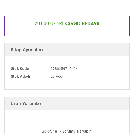
Sindirim sistemini eğlenceli bir dille tanıtıyor.
“Komik olan da öğretici olabilir!” mesajıyla bilime
eğlenceli bir kapı aralıyor.
20.000 ÜZERİ
KARGO BEDAVA
Günlük hayatta merak ettikleri sorulara basit,
akılda kalıcı yanıtlar veriyor.
Kitap Ayrıntıları
Stok Kodu
9786259710464
Stok Adedi
25 Adet
Ürün Yorumları
Bu ürüne ilk yorumu siz yapın!