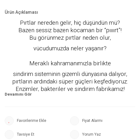
Ürün Açıklaması
Pırtlar nereden gelir, hiç düşündün mü?
Bazen sessiz bazen kocaman bir “pıııırt”!
Bu görünmez pırtlar neden olur,
vücudumuzda neler yaşanır?
Meraklı kahramanımızla birlikte
sindirim sisteminin gizemli dünyasına dalıyor,
pırtların ardındaki süper güçleri keşfediyoruz:
Enzimler, bakteriler ve sindirim fabrikamız!
Gülmeye, öğrenmeye ve “pırt”ların sırrını çözmeye
hazır ol!
Fiyat Alarmı
Tavsiye Et
Yorum Yaz
Bu kitap çocuklara,