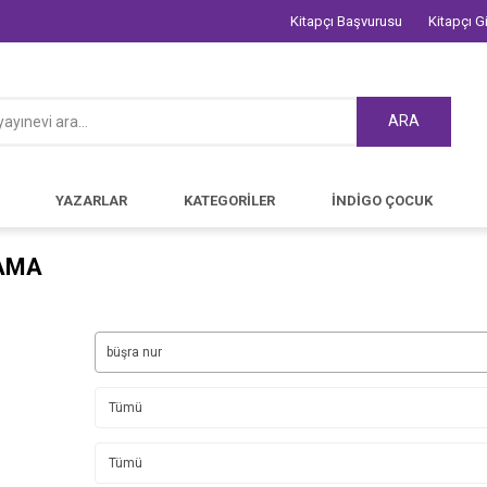
Kitapçı Başvurusu
Kitapçı Gi
ARA
YAZARLAR
KATEGORİLER
İNDİGO ÇOCUK
AMA