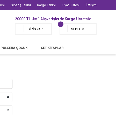
rişi
Sipariş Takibi
Kargo Takibi
Fiyat Listesi
İletişim
20000 TL Üstü Alışverişlerde Kargo Ücretsiz
GİRİŞ YAP
SEPETİM
PULSERA ÇOCUK
SET KİTAPLAR