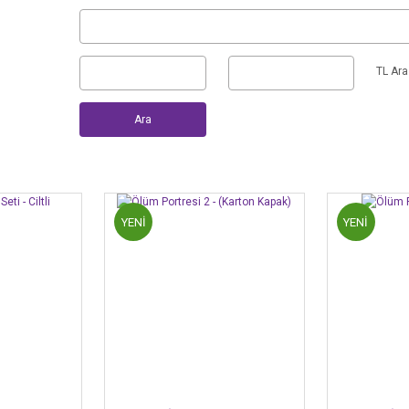
TL Ara
Ara
YENİ
YENİ