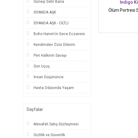
Güneşi Getir Bana
İndigo K
Ölüm Portresi Se
İSYANDA AŞK
İSYANDA AŞK - CİLTLİ
Boho Hanım’ın Gece Eczanesi
Kendimden Özür Dilerim
Peri Halkının Savaşı
Son Uçuş
İnsan Düşününce
Hasta Odasında Yaşam
Sayfalar
Mesafeli Satış Sözleşmesi
Gizlilik ve Güvenlik