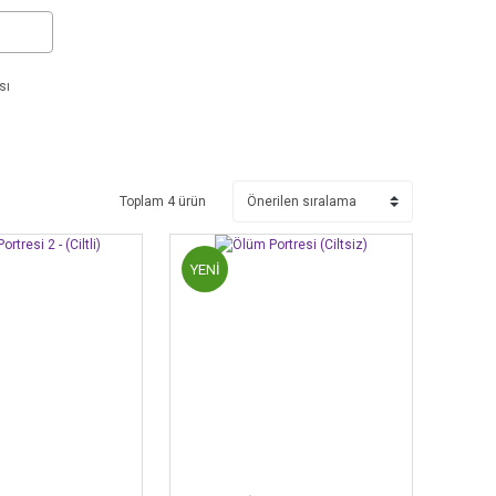
sı
Toplam 4 ürün
YENİ