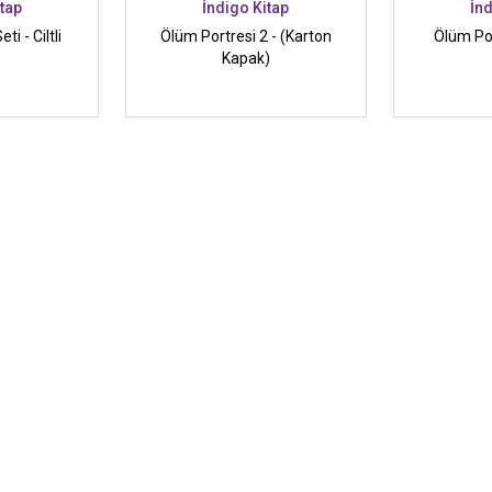
itap
İndigo Kitap
İnd
ti - Ciltli
Ölüm Portresi 2 - (Karton
Ölüm Port
Kapak)