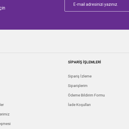
çin
SİPARİŞ İŞLEMLERİ
Sipariş İzleme
Siparişlerim
Ödeme Bildirim Formu
ler
İade Koşulları
erimiz
leşmesi