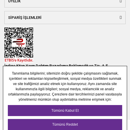
ÜYELİK
SİPARİŞ İŞLEMLERİ
İndigo Kitap Yayın Dağıtım Pazarlama Reklamcılık ve Tic. A.Ş.
Bağlar Mah. 19. Sok. Bina No:1E 1. Bodrum Kat. Güneşli - Bağcılar /
İSTANBUL
(0850) 308 7304