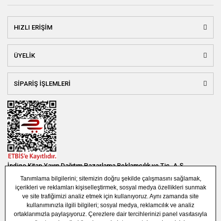
HIZLI ERİŞİM
ÜYELİK
SİPARİŞ İŞLEMLERİ
İndigo Kitap Yayın Dağıtım Pazarlama Reklamcılık ve Tic. A.Ş.
Bağlar Mah. 19. Sok. Bina No:1E 1. Bodrum Kat. Güneşli - Bağcılar /
İSTANBUL
(0850) 308 7304