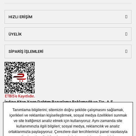
HIZLI ERİŞİM
ÜYELİK
SİPARİŞ İŞLEMLERİ
İndigo Kitap Yayın Dağıtım Pazarlama Reklamcılık ve Tic. A.Ş.
Bağlar Mah. 19. Sok. Bina No:1E 1. Bodrum Kat. Güneşli - Bağcılar /
İSTANBUL
(0850) 308 7304