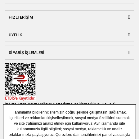
HIZLI ERİŞİM
ÜYELİK
SİPARİŞ İŞLEMLERİ
İndigo Kitap Yayın Dağıtım Pazarlama Reklamcılık ve Tic. A.Ş.
Bağlar Mah. 19. Sok. Bina No:1E 1. Bodrum Kat. Güneşli - Bağcılar /
İSTANBUL
(0850) 308 7304