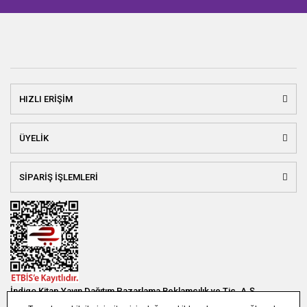
HIZLI ERİŞİM
ÜYELİK
SİPARİŞ İŞLEMLERİ
İndigo Kitap Yayın Dağıtım Pazarlama Reklamcılık ve Tic. A.Ş.