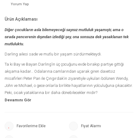
Yorum Yap
Ürün Açıklaması
Diğer çocukların asla bilemeyeceği sayısız mutluluk yaşamıştı; ama o
sırada pencerenin dışından izlediği şey, ona sonsuza dek yasaklanan tek
mutluluktu.
Darling ailesi sade ve mutlu bir yaşam sürdürmekteydi.
Ta ki Bay ve Bayan Darling’in üç çocuğunu evde bırakıp partiye gittiği
akşama kadar… Odalarına camlarından uçarak giren davetsiz
misafirleri Peter Pan ile Çıngırdak’ın ziyaretiyle uykuları bölünen Wendy,
John ve Michael, o gece onlarla birlikte hayatlarının yolculuğuna çıkacaktır.
Peki, sıcak yataklarına bir daha dönebilecekler midir?
Kemerlerinizi bağladıysanız büyümeyi reddeden Peter Pan’le birlikte
Düşler Diyarı’na sihirli bir yolculuğa hazır olun. Ancak şimdiden uyaralım;
bu pek sakin bir ziyaret olmayacak.
Kendilerini birbirinden çekişmeli
hesaplaşmaların içinde bulacak üç kardeş ve Peter Pan’le beraber
Fiyat Alarmı
macerası eksik olmayan anlar yaşayacaksınız.