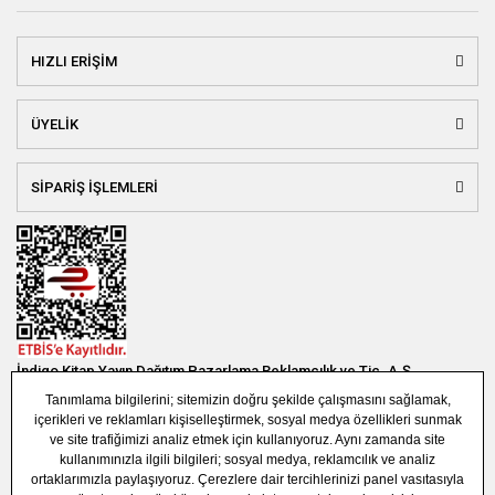
HIZLI ERİŞİM
ÜYELİK
SİPARİŞ İŞLEMLERİ
İndigo Kitap Yayın Dağıtım Pazarlama Reklamcılık ve Tic. A.Ş.
Bağlar Mah. 19. Sok. Bina No:1E 1. Bodrum Kat. Güneşli - Bağcılar /
İSTANBUL
(0850) 308 7304